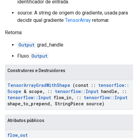
identificador de entrada.
source: A string de origem do gradiente, usada para
decidir qual gradiente
TensorArray
retornar.
Retorna:
Output
grad_handle
Fluxo
Output
Construtores e Destruidores
Tensor
Array
Grad
With
Shape
(const
::
tensorflow
::
Scope
& scope
,
::
tensorflow
::
Input
handle
,
::
tensorflow
::
Input
flow
_
in
,
::
tensorflow
::
Input
shape
_
to
_
prepend
,
String
Piece source)
Atributos públicos
flow
_
out