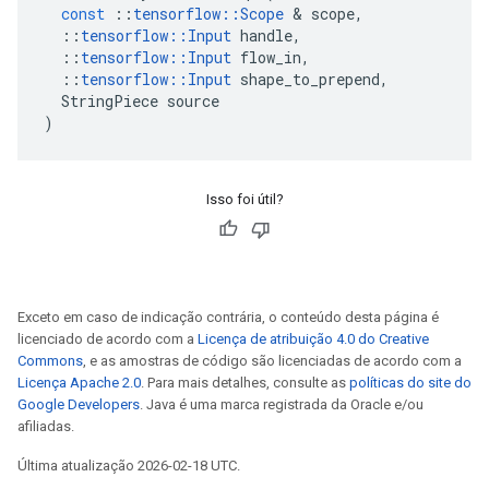
const
::
tensorflow
::
Scope
&
scope
,
::
tensorflow
::
Input
handle
,
::
tensorflow
::
Input
flow_in
,
::
tensorflow
::
Input
shape_to_prepend
,
StringPiece
source
)
Isso foi útil?
Exceto em caso de indicação contrária, o conteúdo desta página é
licenciado de acordo com a
Licença de atribuição 4.0 do Creative
Commons
, e as amostras de código são licenciadas de acordo com a
Licença Apache 2.0
. Para mais detalhes, consulte as
políticas do site do
Google Developers
. Java é uma marca registrada da Oracle e/ou
afiliadas.
Última atualização 2026-02-18 UTC.