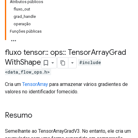
Atributos públicos
fluxo_out
grad_handle
operação
Funções públicas
fluxo tensor
::
ops
::
Tensor
Array
Grad
With
Shape
#include
<data_flow_ops.h>
Cria um
TensorArray
para armazenar vários gradientes de
valores no identificador fornecido.
Resumo
Semelhante ao TensorArrayGradV3. No entanto, ele cria um