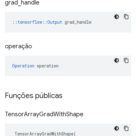
grad
_
handle
::
tensorflow::Output
 grad_handle
operação
Operation
 operation
Funções públicas
Tensor
Array
Grad
With
Shape
TensorArrayGradWithShape
(