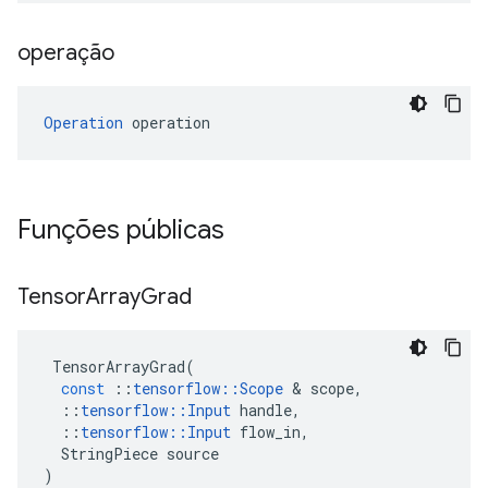
operação
Operation
 operation
Funções públicas
Tensor
Array
Grad
TensorArrayGrad
(
const
::
tensorflow
::
Scope
&
scope
,
::
tensorflow
::
Input
handle
,
::
tensorflow
::
Input
flow_in
,
StringPiece
source
)