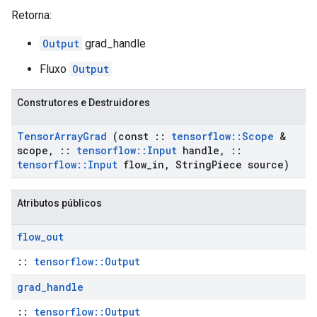
Retorna:
Output
grad_handle
Fluxo
Output
Construtores e Destruidores
Tensor
Array
Grad
(const
::
tensorflow
::
Scope
&
scope
,
::
tensorflow
::
Input
handle
,
::
tensorflow
::
Input
flow
_
in
,
String
Piece source)
Atributos públicos
flow
_
out
::
tensorflow::Output
grad
_
handle
::
tensorflow::Output