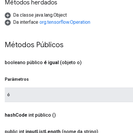
Métodos herdados
Da classe java.lang.Object
Da interface
org.tensorflow.Operation
Métodos Públicos
booleano público
é igual
(objeto o)
Parâmetros
ó
hash
Code
int público
()
public int
input
List
Length
(nome da string)