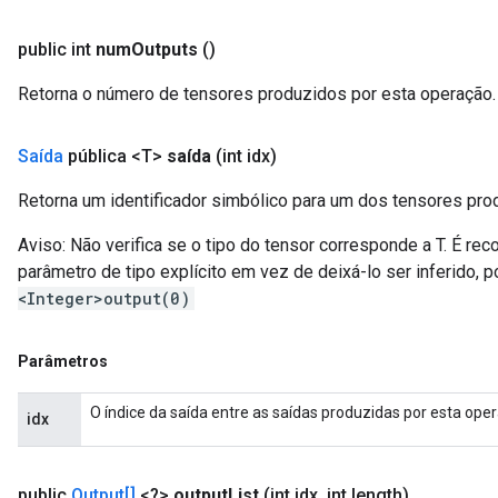
public int
num
Outputs
()
Retorna o número de tensores produzidos por esta operação.
Saída
pública <T>
saída
(int idx)
Retorna um identificador simbólico para um dos tensores pro
Aviso: Não verifica se o tipo do tensor corresponde a T. É
parâmetro de tipo explícito em vez de deixá-lo ser inferido,
<Integer>output(0)
Parâmetros
O índice da saída entre as saídas produzidas por esta ope
idx
public
Output[]
<?>
output
List
(int idx
,
int length)