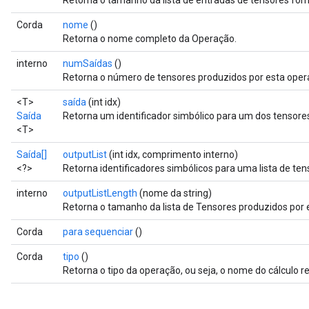
Retorna o tamanho da lista de entradas de tensores for
Corda
nome
()
Retorna o nome completo da Operação.
interno
numSaídas
()
Retorna o número de tensores produzidos por esta oper
<T>
saída
(int idx)
Saída
Retorna um identificador simbólico para um dos tensore
<T>
Saída[]
outputList
(int idx, comprimento interno)
<?>
Retorna identificadores simbólicos para uma lista de te
interno
outputListLength
(nome da string)
Retorna o tamanho da lista de Tensores produzidos por 
Corda
para sequenciar
()
Corda
tipo
()
Retorna o tipo da operação, ou seja, o nome do cálculo r