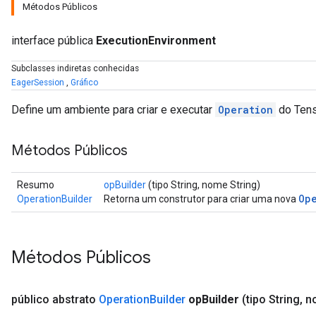
Métodos Públicos
interface pública
ExecutionEnvironment
Subclasses indiretas conhecidas
EagerSession
,
Gráfico
Define um ambiente para criar e executar
Operation
do Tens
Métodos Públicos
Resumo
opBuilder
(tipo String, nome String)
Op
OperationBuilder
Retorna um construtor para criar uma nova
Métodos Públicos
público abstrato
Operation
Builder
op
Builder
(tipo String
,
no