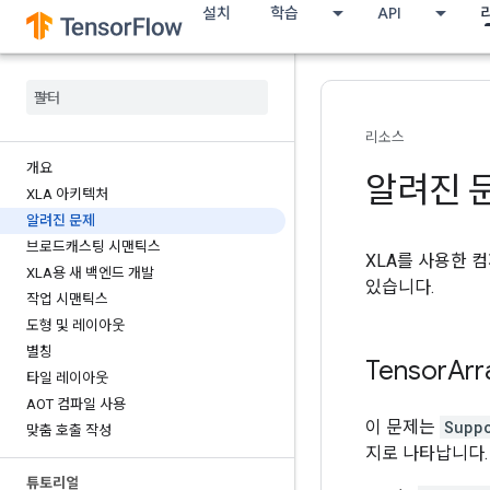
설치
학습
API
리소스
개요
알려진 
XLA 아키텍처
알려진 문제
브로드캐스팅 시맨틱스
XLA를 사용한 컴
XLA용 새 백엔드 개발
있습니다.
작업 시맨틱스
도형 및 레이아웃
별칭
Tensor
Arr
타일 레이아웃
AOT 컴파일 사용
이 문제는
Supp
맞춤 호출 작성
지로 나타납니다.
튜토리얼