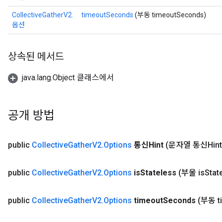
CollectiveGatherV2.
timeoutSeconds
(부동 timeoutSeconds)
옵션
상속된 메서드
java.lang.Object 클래스에서
공개 방법
public
Collective
Gather
V2
.
Options
통신Hint
(문자열 통신Hint
public
Collective
Gather
V2
.
Options
is
Stateless
(부울 is
Stat
public
Collective
Gather
V2
.
Options
timeout
Seconds
(부동 t