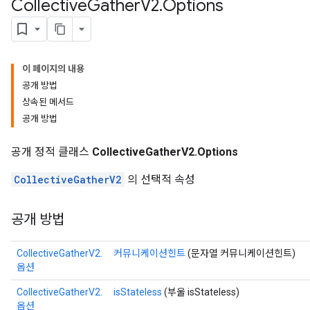
Collective
Gather
V2
.
Options
이 페이지의 내용
공개 방법
상속된 메서드
공개 방법
공개 정적 클래스
CollectiveGatherV2.Options
CollectiveGatherV2
의 선택적 속성
공개 방법
CollectiveGatherV2.
커뮤니케이션힌트
(문자열 커뮤니케이션힌트)
옵션
CollectiveGatherV2.
isStateless
(부울 isStateless)
옵션