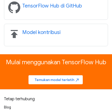
TensorFlow Hub di GitHub
publish
Model kontribusi
Mulai menggunakan TensorFlow Hub
Temukan model terlatih
north_east
Tetap terhubung
Blog