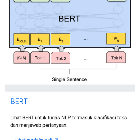
BERT
Lihat BERT untuk tugas NLP termasuk klasifikasi teks
dan menjawab pertanyaan.
Lihat modelnya di
north_east