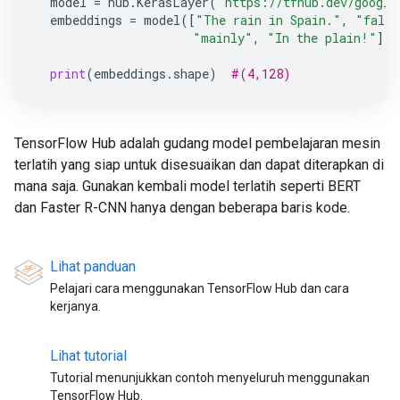
model
=
hub
.
KerasLayer
(
"https://tfhub.dev/google
embeddings
=
model
([
"The rain in Spain."
,
"falls
"mainly"
,
"In the plain!"
])
print
(
embeddings
.
shape
)
#(4,128)
TensorFlow Hub adalah gudang model pembelajaran mesin
terlatih yang siap untuk disesuaikan dan dapat diterapkan di
mana saja. Gunakan kembali model terlatih seperti BERT
dan Faster R-CNN hanya dengan beberapa baris kode.
Lihat panduan
Pelajari cara menggunakan TensorFlow Hub dan cara
kerjanya.
Lihat tutorial
Tutorial menunjukkan contoh menyeluruh menggunakan
TensorFlow Hub.