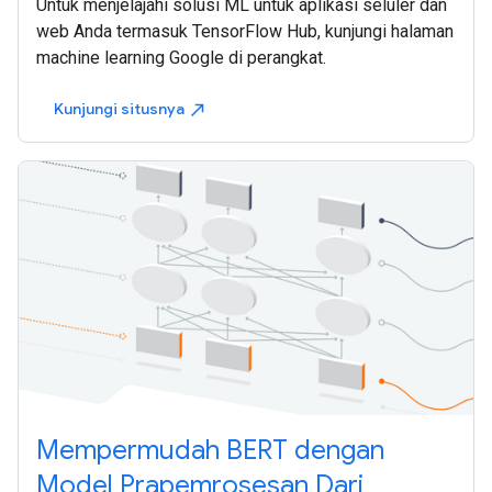
Untuk menjelajahi solusi ML untuk aplikasi seluler dan
web Anda termasuk TensorFlow Hub, kunjungi halaman
machine learning Google di perangkat.
Kunjungi situsnya
north_east
Mempermudah BERT dengan
Model Prapemrosesan Dari