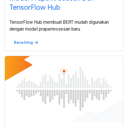
TensorFlow Hub
TensorFlow Hub membuat BERT mudah digunakan
dengan model prapemrosesan baru.
Baca blog
arrow_forward