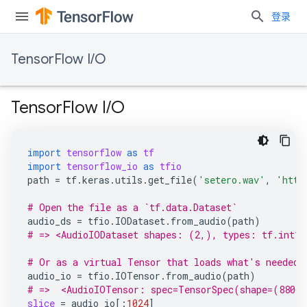
登录
TensorFlow I/O
TensorFlow I/O
import
tensorflow
as
tf
import
tensorflow_io
as
tfio
path
=
tf
.
keras
.
utils
.
get_file
(
'setero.wav'
,
'http
# Open the file as a `tf.data.Dataset`
audio_ds
=
tfio
.
IODataset
.
from_audio
(
path
)
# => <AudioIODataset shapes: (2,), types: tf.int16
# Or as a virtual Tensor that loads what's needed.
audio_io
=
tfio
.
IOTensor
.
from_audio
(
path
)
# =>  <AudioIOTensor: spec=TensorSpec(shape=(88064
slice
=
audio_io
[:
1024
]