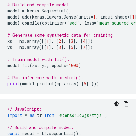
# Build and compile model.
model
=
keras
.
Sequential
()
model
.
add
(
keras
.
layers
.
Dense
(
units
=
1
,
input_shape
=
[
1
model
.
compile
(
optimizer
=
'sgd'
,
loss
=
'mean_squared_e
# Generate some synthetic data for training.
xs
=
np
.
array
([[
1
],
[
2
],
[
3
],
[
4
]])
ys
=
np
.
array
([[
1
],
[
3
],
[
5
],
[
7
]])
# Train model with fit().
model
.
fit
(
xs
,
ys
,
epochs
=
1000
)
# Run inference with predict().
print
(
model
.
predict
(
np
.
array
([[
5
]])))
// JavaScript:
import
*
as
tf
from
'@tensorlowjs/tfjs'
;
// Build and compile model.
const
model
=
tf
.
sequential
();