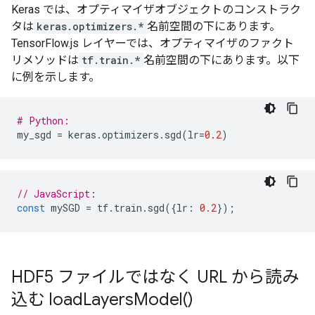
Keras では、オプティマイザオブジェクトのコンストラク
タは
keras.optimizers.*
名前空間の下にあります。
TensorFlow.js レイヤーでは、オプティマイザのファクト
リメソッドは
tf.train.*
名前空間の下にあります。以下
に例を示します。
# Python:
my_sgd
=
keras
.
optimizers
.
sgd
(
lr
=
0.2
)
// JavaScript:
const
mySGD
=
tf
.
train
.
sgd
({
lr
:
0.2
});
HDF5 ファイルではなく URL から読み
込む
load
Layers
Model(
)