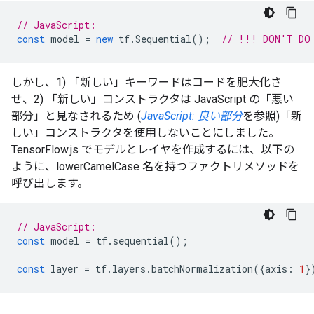
// JavaScript:
const
model
=
new
tf
.
Sequential
();
// !!! DON'T DO
しかし、1) 「新しい」キーワードはコードを肥大化さ
せ、2) 「新しい」コンストラクタは JavaScript の「悪い
部分」と見なされるため (
JavaScript: 良い部分
を参照)「新
しい」コンストラクタを使用しないことにしました。
TensorFlow.js でモデルとレイヤを作成するには、以下の
ように、lowerCamelCase 名を持つファクトリメソッドを
呼び出します。
// JavaScript:
const
model
=
tf
.
sequential
();
const
layer
=
tf
.
layers
.
batchNormalization
({
axis
:
1
}