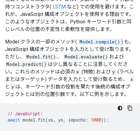
持つコンストラクタ(
LSTM
など) での使用を避けます。こ
れが、JavaScript 構成オブジェクトを使用する理由です。
このようなオブジェクトは、Python キーワード引数と同
じレベルの位置の不変性と柔軟性を提供します。
Model クラスの一部のメソッド(
Model.compile()
) も、
JavaScript 構成オブジェクトを入力として受け取ります。
ただし、
Model.fit()
、
Model.evaluate()
および
Model.predict()
は少し異なることに注意してくださ
い。これらのメソッドは必須の
x
(特徴) および
y
(ラベル
またはターゲット) データを入力として受け取るため、
x
と
y
は、キーワード引数の役割を果たす後続の構成オブ
ジェクトとは別の位置引数です。以下に例を示します。
// JavaScript:
await
model
.
fit
(
xs
,
ys
,
{
epochs
:
1000
});