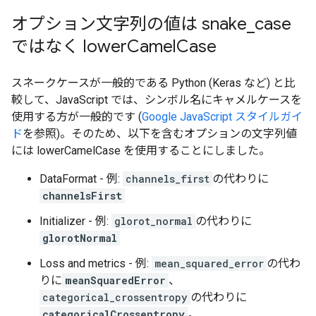
オプション文字列の値は snake
_
case
ではなく lower
Camel
Case
スネークケースが一般的である Python (Keras など) と比
較して、JavaScript では、シンボル名にキャメルケースを
使用する方が一般的です (
Google JavaScript スタイルガイ
ド
を参照)。そのため、以下を含むオプションの文字列値
には lowerCamelCase を使用することにしました。
DataFormat - 例:
channels_first
の代わりに
channelsFirst
Initializer - 例:
glorot_normal
の代わりに
glorotNormal
Loss and metrics - 例:
mean_squared_error
の代わ
りに
meanSquaredError
、
categorical_crossentropy
の代わりに
categoricalCrossentropy
。