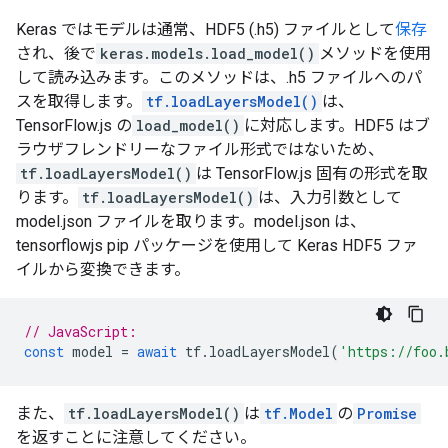
Keras ではモデルは通常、HDF5 (.h5) ファイルとして
保存
され、後で
keras.models.load_model()
メソッドを使用
して読み込みます。このメソッドは、.h5 ファイルへのパ
スを取得します。
tf.loadLayersModel()
は、
TensorFlow.js の
load_model()
に対応します。HDF5 はブ
ラウザフレンドリーなファイル形式ではないため、
tf.loadLayersModel()
は TensorFlow.js 固有の形式を取
ります。
tf.loadLayersModel()
は、入力引数として
model.json ファイルを取ります。model.json は、
tensorflowjs pip パッケージを使用して Keras HDF5 ファ
イルから変換できます。
// JavaScript:
const
model
=
await
tf
.
loadLayersModel
(
'https://foo.
また、
tf.loadLayersModel()
は
tf.Model
の
Promise
を返すことに注意してください。