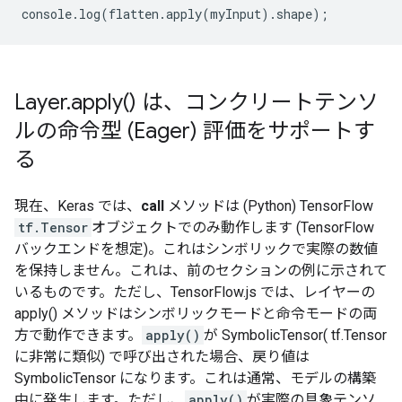
console
.
log
(
flatten
.
apply
(
myInput
).
shape
);
Layer
.
apply(
) は、コンクリートテンソ
ルの命令型 (Eager) 評価をサポートす
る
現在、Keras では、
call
メソッドは (Python) TensorFlow
tf.Tensor
オブジェクトでのみ動作します (TensorFlow
バックエンドを想定)。これはシンボリックで実際の数値
を保持しません。これは、前のセクションの例に示されて
いるものです。ただし、TensorFlow.js では、レイヤーの
apply() メソッドはシンボリックモードと命令モードの両
方で動作できます。
apply()
が SymbolicTensor( tf.Tensor
に非常に類似) で呼び出された場合、戻り値は
SymbolicTensor になります。これは通常、モデルの構築
中に発生します。ただし、
apply()
が実際の具象テンソ