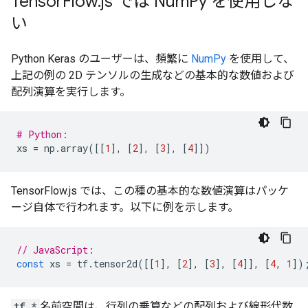
Tensor
Flow
.
js では Num
Py を使用しな
い
Python Keras のユーザーは、頻繁に
NumPy
を使用して、
上記の例の 2D テンソルの生成などの基本的な数値および
配列演算を実行します。
# Python:
xs
=
np
.
array
([[
1
],
[
2
],
[
3
],
[
4
]])
TensorFlow.js では、この種の基本的な数値演算はパッケ
ージ自体で行われます。以下に例を示します。
// JavaScript:
const
xs
=
tf
.
tensor2d
([[
1
],
[
2
],
[
3
],
[
4
]],
[
4
,
1
])
tf.*
名前空間は、行列の乗算などの配列および線形代数