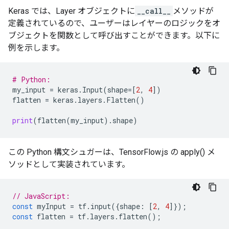
Keras では、Layer オブジェクトに
__call__
メソッドが
定義されているので、ユーザーはレイヤーのロジックをオ
ブジェクトを関数として呼び出すことができます。以下に
例を示します。
# Python:
my_input
=
keras
.
Input
(
shape
=
[
2
,
4
])
flatten
=
keras
.
layers
.
Flatten
()
print
(
flatten
(
my_input
)
.
shape
)
この Python 構文シュガーは、TensorFlow.js の apply() メ
ソッドとして実装されています。
// JavaScript:
const
myInput
=
tf
.
input
({
shape
:
[
2
,
4
]});
const
flatten
=
tf
.
layers
.
flatten
();