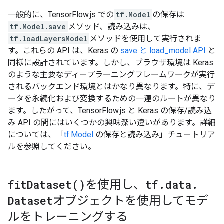
一般的に、TensorFlow.js での
tf.Model
の保存は
tf.Model.save
メソッド、読み込みは、
tf.loadLayersModel
メソッドを使用して実行されま
す。これらの API は、Keras の
save と load_model API
と
同様に設計されています。しかし、ブラウザ環境は Keras
のような主要なディープラーニングフレームワークが実行
されるバックエンド環境とはかなり異なります。特に、デ
ータを永続化および変換するための一連のルートが異なり
ます。したがって、TensorFlow.js と Keras の保存/読み込
み API の間にはいくつかの興味深い違いがあります。詳細
については、「
tf.Model
の保存と読み込み」チュートリア
ルを参照してください。
fit
Dataset(
)
を使用し、
tf
.
data
.
Dataset
オブジェクトを使用してモデ
ルをトレーニングする