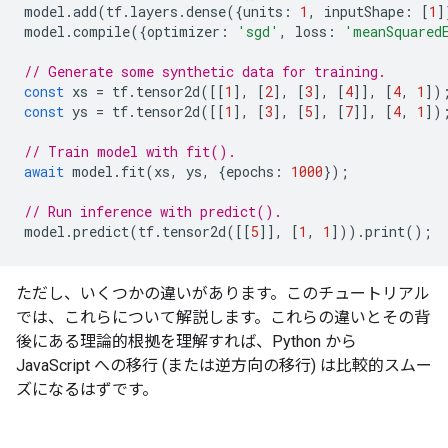
model
.
add
(
tf
.
layers
.
dense
({
units
:
1
,
inputShape
:
[
1
]
model
.
compile
({
optimizer
:
'sgd'
,
loss
:
'meanSquared
// Generate some synthetic data for training.
const
xs
=
tf
.
tensor2d
([[
1
],
[
2
],
[
3
],
[
4
]],
[
4
,
1
])
const
ys
=
tf
.
tensor2d
([[
1
],
[
3
],
[
5
],
[
7
]],
[
4
,
1
])
// Train model with fit().
await
model
.
fit
(
xs
,
ys
,
{
epochs
:
1000
});
// Run inference with predict().
model
.
predict
(
tf
.
tensor2d
([[
5
]],
[
1
,
1
])).
print
();
ただし、いくつかの違いがあります。このチュートリアル
では、これらについて解説します。これらの違いとその背
後にある理論的根拠を理解すれば、Python から
JavaScript への移行 (または逆方向の移行) は比較的スムー
ズになるはずです。