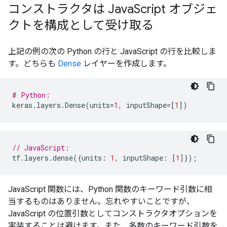
コンストラクタは Java
Script オブジェ
クトを構成として受け取る
上記の例の次の Python の行と JavaScript の行を比較しま
す。どちらも
Dense
レイヤーを作成します。
# Python:
keras
.
layers
.
Dense
(
units
=
1
,
inputShape
=
[
1
])
// JavaScript:
tf
.
layers
.
dense
({
units
:
1
,
inputShape
:
[
1
]});
JavaScript 関数には、Python 関数のキーワード引数に相
当するものはありません。忘れやすいことですが、
JavaScript の位置引数としてコンストラクタオプションを
実装することは避けます。また、多数のキーワード引数を