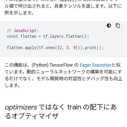
ル値で呼び出されると、具象テンソルを返します。以下に
例を示します。
// JavaScript:
const
flatten
=
tf
.
layers
.
flatten
();
flatten
.
apply
(
tf
.
ones
([
2
,
3
,
4
])).
print
();
この機能は、(Python) TensorFlow の
Eager Execution
と似
ています。動的ニューラルネットワークの構築を可能にす
るだけでなく、モデル開発時の対話性とデバッグ性も向上
します。
optimizers
ではなく train の配下にあ
るオプティマイザ