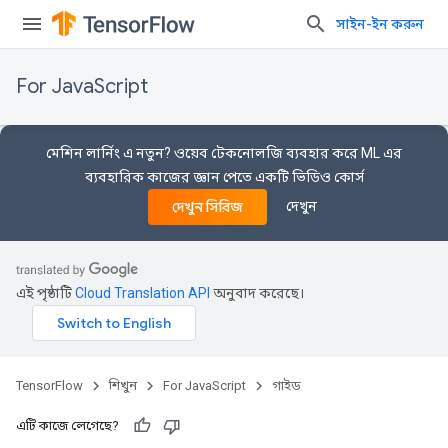
সাইন-ইন করুন
For JavaScript
মেশিন লার্নিং এ নতুন? ওয়েব টেকনোলজি ব্যবহার করে ML এর
ব্যবহারিক কাজের জ্ঞান পেতে একটি ভিডিও কোর্স
দেখুন
দেখুন সিরিজ
এই পৃষ্ঠাটি
Cloud Translation API
অনুবাদ করেছে।
TensorFlow
শিখুন
For JavaScript
গাইড
এটি কাজে লেগেছে?