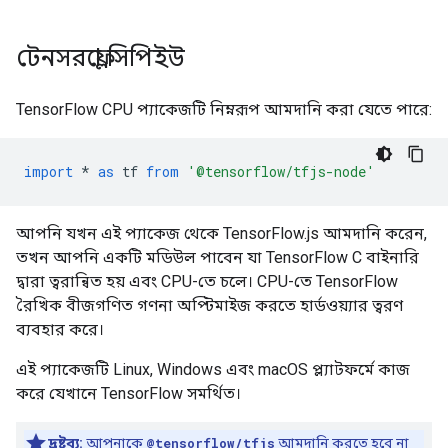
টেনসরফ্লো সিপিইউ
TensorFlow CPU প্যাকেজটি নিম্নরূপ আমদানি করা যেতে পারে:
import
*
as
tf
from
'@tensorflow/tfjs-node'
আপনি যখন এই প্যাকেজ থেকে TensorFlow.js আমদানি করেন,
তখন আপনি একটি মডিউল পাবেন যা TensorFlow C বাইনারি
দ্বারা ত্বরান্বিত হয় এবং CPU-তে চলে। CPU-তে TensorFlow
রৈখিক বীজগণিত গণনা অপ্টিমাইজ করতে হার্ডওয়্যার ত্বরণ
ব্যবহার করে।
এই প্যাকেজটি Linux, Windows এবং macOS প্ল্যাটফর্মে কাজ
করে যেখানে TensorFlow সমর্থিত।
দ্রষ্টব্য:
আপনাকে
@tensorflow/tfjs
আমদানি করতে হবে না