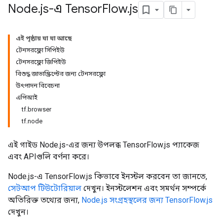
Node
.
js-এ Tensor
Flow
.
js
এই পৃষ্ঠায় যা যা আছে
টেনসরফ্লো সিপিইউ
টেনসরফ্লো জিপিইউ
বিশুদ্ধ জাভাস্ক্রিপ্টের জন্য টেনসরফ্লো
উৎপাদন বিবেচনা
এপিআই
tf.browser
tf.node
এই গাইড Node.js-এর জন্য উপলব্ধ TensorFlow.js প্যাকেজ
এবং APIগুলি বর্ণনা করে।
Node.js-এ TensorFlow.js কিভাবে ইনস্টল করবেন তা জানতে,
সেটআপ টিউটোরিয়াল
দেখুন। ইনস্টলেশন এবং সমর্থন সম্পর্কে
অতিরিক্ত তথ্যের জন্য,
Node.js সংগ্রহস্থলের জন্য TensorFlow.js
দেখুন।