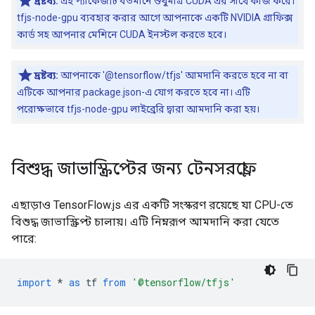
দ্রষ্টব্য:
এই প্যাকেজটি বর্তমানে শুধুমাত্র CUDA এর সাথে কাজ করে।
tfjs-node-gpu ব্যবহার করার আগে আপনাকে একটি NVIDIA গ্রাফিক্স
কার্ড সহ আপনার মেশিনে CUDA ইনস্টল করতে হবে।
দ্রষ্টব্য:
আপনাকে '@tensorflow/tfjs' আমদানি করতে হবে না বা
এটিকে আপনার package.json-এ যোগ করতে হবে না। এটি
পরোক্ষভাবে tfjs-node-gpu লাইব্রেরি দ্বারা আমদানি করা হয়।
বিশুদ্ধ জাভাস্ক্রিপ্টের জন্য টেনসরফ্লো
এছাড়াও TensorFlow.js এর একটি সংস্করণ রয়েছে যা CPU-তে
বিশুদ্ধ জাভাস্ক্রিপ্ট চালায়। এটি নিম্নরূপ আমদানি করা যেতে
পারে:
import
*
as
tf
from
'@tensorflow/tfjs'