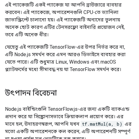
এই প্যাকেজটি একই প্যাকেজ যা আপনি ব্রাউজারে ব্যবহার
করবেন। এই প্যাকেজে, অপারেশনগুলি CPU-তে ভ্যানিলা
জাভাস্ক্রিপ্টে চালানো হয়। এই প্যাকেজটি অন্যদের তুলনায়
অনেক ছোট কারণ এটির টেনসরফ্লো বাইনারি প্রয়োজন নেই,
তবে এটি অনেক ধীর।
যেহেতু এই প্যাকেজটি TensorFlow-এর উপর নির্ভর করে না,
এটি Node.js সমর্থন করে এমন আরও ডিভাইসে ব্যবহার করা
যেতে পারে। এটি শুধুমাত্র Linux, Windows এবং macOS
প্ল্যাটফর্মের মধ্যে সীমাবদ্ধ নয় যা TensorFlow সমর্থন করে।
উৎপাদন বিবেচনা
Node.js বাইন্ডিংগুলি TensorFlow.js-এর জন্য একটি ব্যাকএন্ড
প্রদান করে যা সিঙ্ক্রোনাসভাবে ক্রিয়াকলাপ প্রয়োগ করে। এর
মানে হল, উদাহরণস্বরূপ, আপনি যখন
tf.matMul(a, b)
এর
মতো একটি অপারেশনকে কল করেন, এটি অপারেশনটি সম্পূর্ণ
না হওয়া পর্যন্ত মূল থ্রেডটিকে ব্লক করবে।