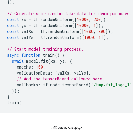
});
// Generate some random fake data for demo purposes.
const
xs
=
tf
.
randomUniform
([
10000
,
200
]);
const
ys
=
tf
.
randomUniform
([
10000
,
1
]);
const
valXs
=
tf
.
randomUniform
([
1000
,
200
]);
const
valYs
=
tf
.
randomUniform
([
1000
,
1
]);
// Start model training process.
async
function
train
()
{
await
model
.
fit
(
xs
,
ys
,
{
epochs
:
100
,
validationData
:
[
valXs
,
valYs
],
// Add the tensorBoard callback here.
callbacks
:
tf
.
node
.
tensorBoard
(
'/tmp/fit_logs_1'
});
}
train
();
এটি কাজে লেগেছে?