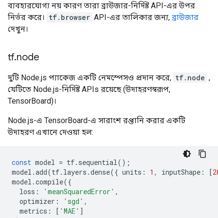
ব্যবহারযোগ্য নয় কারণ তারা ব্রাউজার-নির্দিষ্ট API-এর উপর
নির্ভর করে।
tf.browser
API-এর তালিকার জন্য,
ব্রাউজার
দেখুন।
tf
.
node
দুটি Node.js প্যাকেজ একটি নেমস্পেসও প্রদান করে,
tf.node
,
যেটিতে Node.js-নির্দিষ্ট APIs রয়েছে (উদাহরণস্বরূপ,
TensorBoard)।
Node.js-এ TensorBoard-এ সারাংশ রপ্তানি করার একটি
উদাহরণ এখানে দেওয়া হল:
const
model
=
tf
.
sequential
();
model
.
add
(
tf
.
layers
.
dense
({
units
:
1
,
inputShape
:
[
2
model
.
compile
({
loss
:
'meanSquaredError'
,
optimizer
:
'sgd'
,
metrics
:
[
'MAE'
]