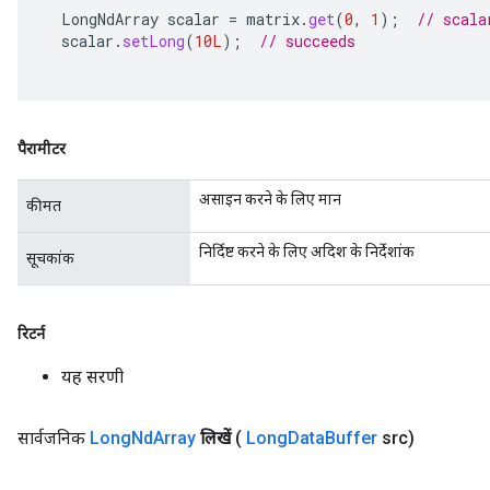
LongNdArray
scalar
=
matrix
.
get
(
0
,
1
);
// scala
scalar
.
setLong
(
10L
);
// succeeds
पैरामीटर
असाइन करने के लिए मान
कीमत
निर्दिष्ट करने के लिए अदिश के निर्देशांक
सूचकांक
रिटर्न
यह सरणी
सार्वजनिक
Long
Nd
Array
लिखें
(
Long
Data
Buffer
src)