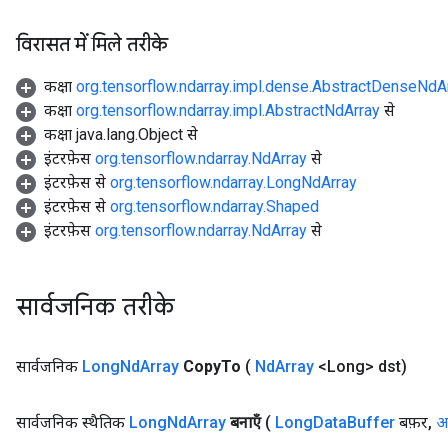
विरासत में मिले तरीके
कक्षा
org.tensorflow.ndarray.impl.dense.AbstractDenseNdA
कक्षा
org.tensorflow.ndarray.impl.AbstractNdArray
से
कक्षा java.lang.Object से
इंटरफ़ेस
org.tensorflow.ndarray.NdArray
से
इंटरफ़ेस से
org.tensorflow.ndarray.LongNdArray
इंटरफ़ेस से
org.tensorflow.ndarray.Shaped
इंटरफ़ेस
org.tensorflow.ndarray.NdArray
से
सार्वजनिक तरीके
सार्वजनिक
Long
Nd
Array
Copy
To
(
Nd
Array
<Long> dst)
सार्वजनिक स्थैतिक
Long
Nd
Array
बनाएँ
(
Long
Data
Buffer
बफ़र
,
आ