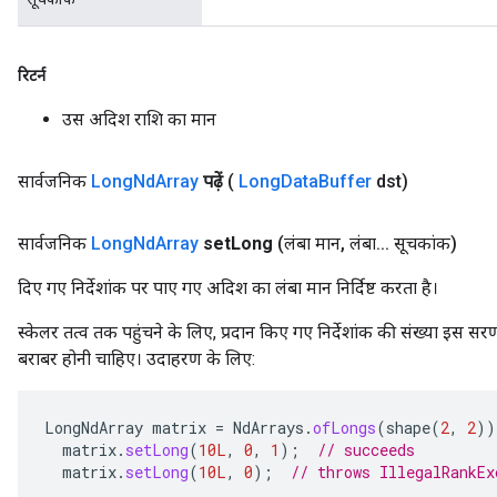
रिटर्न
उस अदिश राशि का मान
सार्वजनिक
Long
Nd
Array
पढ़ें
(
Long
Data
Buffer
dst)
सार्वजनिक
Long
Nd
Array
set
Long
(लंबा मान
,
लंबा
.
.
.
सूचकांक)
दिए गए निर्देशांक पर पाए गए अदिश का लंबा मान निर्दिष्ट करता है।
स्केलर तत्व तक पहुंचने के लिए, प्रदान किए गए निर्देशांक की संख्या इस सर
बराबर होनी चाहिए। उदाहरण के लिए:
LongNdArray
matrix
=
NdArrays
.
ofLongs
(
shape
(
2
,
2
))
matrix
.
setLong
(
10L
,
0
,
1
);
// succeeds
matrix
.
setLong
(
10L
,
0
);
// throws IllegalRankEx