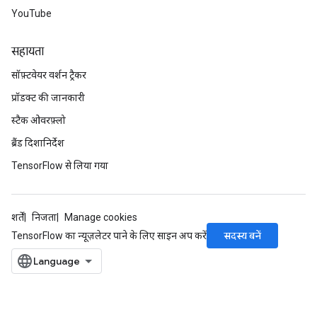
YouTube
सहायता
सॉफ़्टवेयर वर्शन ट्रैकर
प्रॉडक्ट की जानकारी
स्टैक ओवरफ़्लो
ब्रैंड दिशानिर्देश
TensorFlow से लिया गया
शर्तें
निजता
Manage cookies
सदस्य बनें
TensorFlow का न्यूज़लेटर पाने के लिए साइन अप करें