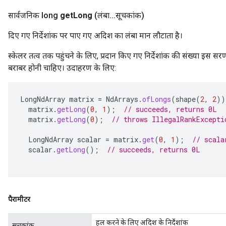
सार्वजनिक long
get
Long
(लंबा
.
.
.
सूचकांक)
दिए गए निर्देशांक पर पाए गए अदिश का लंबा मान लौटाता है।
स्केलर तत्व तक पहुंचने के लिए, प्रदान किए गए निर्देशांक की संख्या इस सर
बराबर होनी चाहिए। उदाहरण के लिए:
LongNdArray
matrix
=
NdArrays
.
ofLongs
(
shape
(
2
,
2
))
matrix
.
getLong
(
0
,
1
);
// succeeds, returns 0L
matrix
.
getLong
(
0
);
// throws IllegalRankExcepti
LongNdArray
scalar
=
matrix
.
get
(
0
,
1
);
// scala
scalar
.
getLong
();
// succeeds, returns 0L
पैरामीटर
हल करने के लिए अदिश के निर्देशांक
सूचकांक