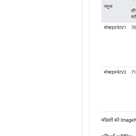
नमूना
शीर
सट
मोबाइलनेटV1
70
मोबाइलनेटV2
71
मॉडलों को ImageNe