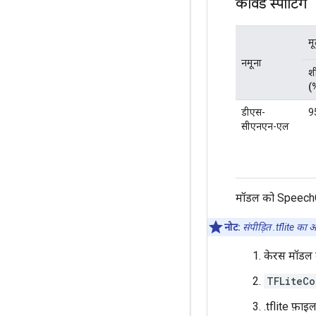
कीवर्ड स्पॉटिंग
म
नमूना
श
(
डीएस-
9
सीएनएन-एल
मॉडल को SpeechCo
नोट:
संपीड़ित .tflite का
केरस मॉडल को
TFLiteCo
.tflite फ़ाइल