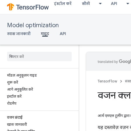
इंस्टॉल करें
सीखें
API
Model optimization
खास जानकारी
गाइड
API
मॉडल अनुकूलन गाइड
TensorFlow
संस
शुरू करें
आगे अनुकूलित करें
वजन क्लस
इंस्टॉल करें
रोडमैप
आर्म एमएल टूलींग द्वार
वजन छंटाई
खास जानकारी
यह दस्तावेज़ वज़न