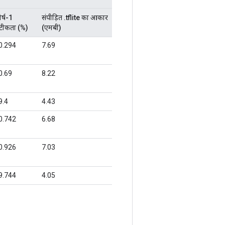
र्ष-1
संपीड़ित .tflite का आकार
टीकता (%)
(एमबी)
0.294
7.69
0.69
8.22
9.4
4.43
0.742
6.68
0.926
7.03
9.744
4.05