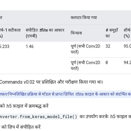
ूल
क्लस्टर किया गया
ीर्ष-1 सटीकता
संपीड़ित .tflite का आकार
# समूहों
शीर्
विन्यास
%)
(एमबी)
का
(%)
पूर्ण (सभी Conv2D
32
95.
5.233
1.46
परतें)
पूर्ण (सभी Conv2D
8
94.
परतें)
mmands v0.02 पर प्रशिक्षित और परीक्षण किया गया था।
 आकार
निम्नलिखित प्रक्रिया से मॉडल से प्राप्त ज़िपित .tflite फ़ाइल के आकार को संदर्भित क
 .h5 फ़ाइल में क्रमबद्ध करें
nverter.from_keras_model_file()
का उपयोग करके .h5 फ़ाइल को .t
 को ज़िप में संपीड़ित करें