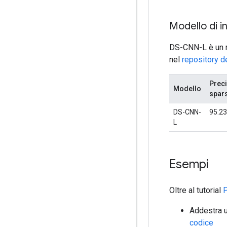
Modello di i
DS-CNN-L è un mo
nel
repository d
Prec
Modello
spar
DS-CNN-
95.23
L
Esempi
Oltre al tutorial
P
Addestra u
codice