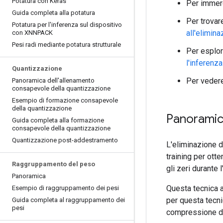
Potatura con Keras
Per immerg
Guida completa alla potatura
Per trovar
Potatura per l'inferenza sul dispositivo
all'elimin
con XNNPACK
Pesi radi mediante potatura strutturale
Per esplor
l'inferenz
Quantizzazione
Per vedere
Panoramica dell'allenamento
consapevole della quantizzazione
Esempio di formazione consapevole
della quantizzazione
Panorami
Guida completa alla formazione
consapevole della quantizzazione
Quantizzazione post-addestramento
L'eliminazione 
training per ott
Raggruppamento del peso
gli zeri durante 
Panoramica
Questa tecnica a
Esempio di raggruppamento dei pesi
per questa tecni
Guida completa al raggruppamento dei
pesi
compressione de