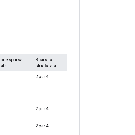
ione sparsa
Sparsità
rata
strutturata
2 per 4
2 per 4
2 per 4