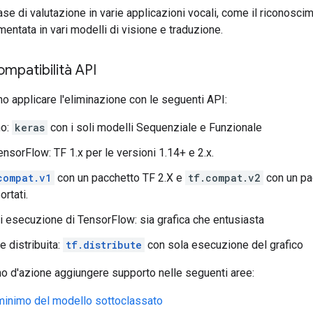
fase di valutazione in varie applicazioni vocali, come il riconosci
mentata in vari modelli di visione e traduzione.
ompatibilità API
no applicare l'eliminazione con le seguenti API:
mo:
keras
con i soli modelli Sequenziale e Funzionale
ensorFlow: TF 1.x per le versioni 1.14+ e 2.x.
compat.v1
con un pacchetto TF 2.X e
tf.compat.v2
con un pa
rtati.
i esecuzione di TensorFlow: sia grafica che entusiasta
 distribuita:
tf.distribute
con sola esecuzione del grafico
no d'azione aggiungere supporto nelle seguenti aree:
minimo del modello sottoclassato