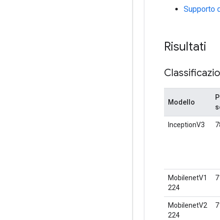
Supporto d
Risultati
Classificazi
P
Modello
s
InceptionV3
7
MobilenetV1
7
224
MobilenetV2
7
224