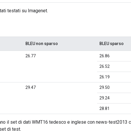
tati testati su Imagenet.
BLEU non sparso
BLEU sparso
26.77
26.86
26.52
26.19
29.47
29.50
29.24
28.81
zzano il set di dati WMT16 tedesco e inglese con news-test2013 
et di test.