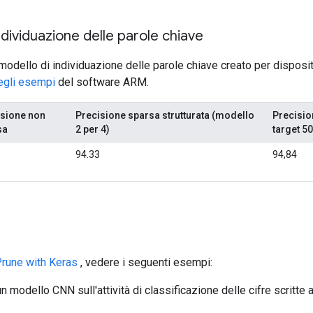
ndividuazione delle parole chiave
dello di individuazione delle parole chiave creato per disposit
egli esempi
del software ARM.
isione non
Precisione sparsa strutturata (modello
Precisio
sa
2 per 4)
target 5
94.33
94,84
rune with Keras
, vedere i seguenti esempi:
n modello CNN sull'attività di classificazione delle cifre scritt