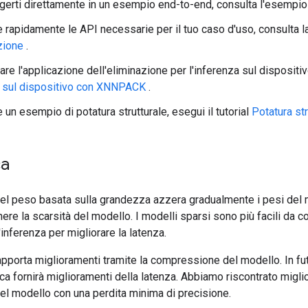
erti direttamente in un esempio end-to-end, consulta l'esempi
e rapidamente le API necessarie per il tuo caso d'uso, consulta 
azione
.
are l'applicazione dell'eliminazione per l'inferenza sul dispositi
a sul dispositivo con XNNPACK
.
 un esempio di potatura strutturale, esegui il tutorial
Potatura str
ca
del peso basata sulla grandezza azzera gradualmente i pesi del 
enere la scarsità del modello. I modelli sparsi sono più facili d
l'inferenza per migliorare la latenza.
pporta miglioramenti tramite la compressione del modello. In fu
ca fornirà miglioramenti della latenza. Abbiamo riscontrato miglio
l modello con una perdita minima di precisione.