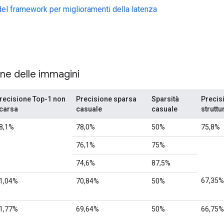
el framework per miglioramenti della latenza
one delle immagini
recisione Top-1 non
Precisione sparsa
Sparsità
Precis
carsa
casuale
casuale
struttu
8,1%
78,0%
50%
75,8%
76,1%
75%
74,6%
87,5%
67,35%
1,04%
70,84%
50%
1,77%
69,64%
50%
66,75%