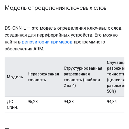
Модель определения ключевых слов
DS-CNN-L — это модель определения ключевых слов,
созданная для периферийных устройств. Его можно
найти в
репозитории примеров
программного
обеспечения ARM.
Случайная
Структурированная
разреженн
Неразреженная
разреженная
точность
Модель
точность
точность (шаблон
(целевая
2 на 4)
разреженн
50%)
ДС-
95,23
94,33
94,84
CNN-L