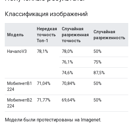
Классификация изображений
Нередкая
Случайная
С
Случайная
Модель
точность
разреженная
р
разреженность
Топ-1
точность
т
НачалоV3
78,1%
78,0%
50%
7
76,1%
75%
74,6%
87,5%
6
МобилнетВ1
71,04%
70,84%
50%
224
МобилнетВ2
71,77%
69,64%
50%
6
224
Модели были протестированы на Imagenet.