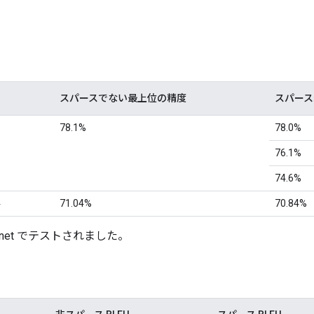
スパースでない最上位の精度
スパース
78.1%
78.0%
76.1%
74.6%
4
71.04%
70.84%
enet でテストされました。