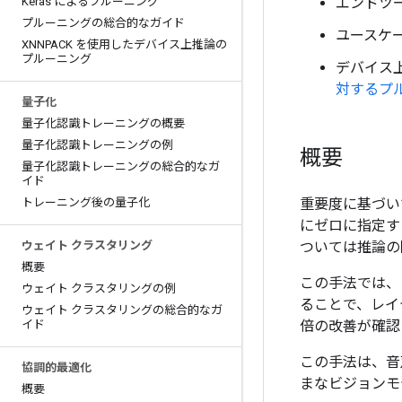
Keras によるプルーニング
エンドツ
プルーニングの総合的なガイド
ユースケー
XNNPACK を使用したデバイス上推論の
プルーニング
デバイス
対するプ
量子化
量子化認識トレーニングの概要
量子化認識トレーニングの例
概要
量子化認識トレーニングの総合的なガ
イド
トレーニング後の量子化
重要度に基づい
にゼロに指定す
ウェイト クラスタリング
ついては推論の
概要
この手法では、
ウェイト クラスタリングの例
ることで、レイ
ウェイト クラスタリングの総合的なガ
イド
倍の改善が確認
この手法は、音
協調的最適化
まなビジョンモ
概要