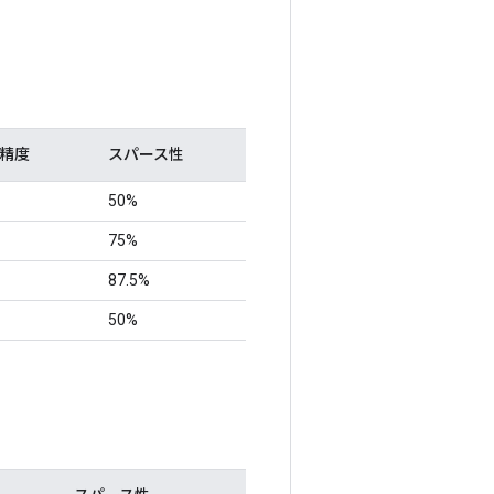
精度
スパース性
50%
75%
87.5%
50%