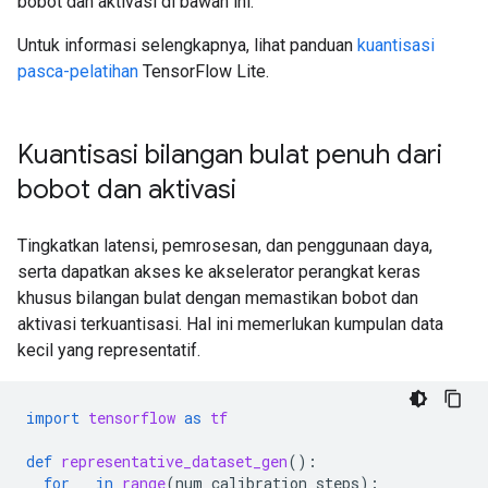
bobot dan aktivasi di bawah ini.
Untuk informasi selengkapnya, lihat panduan
kuantisasi
pasca-pelatihan
TensorFlow Lite.
Kuantisasi bilangan bulat penuh dari
bobot dan aktivasi
Tingkatkan latensi, pemrosesan, dan penggunaan daya,
serta dapatkan akses ke akselerator perangkat keras
khusus bilangan bulat dengan memastikan bobot dan
aktivasi terkuantisasi. Hal ini memerlukan kumpulan data
kecil yang representatif.
import
tensorflow
as
tf
def
representative_dataset_gen
():
for
_
in
range
(
num_calibration_steps
):