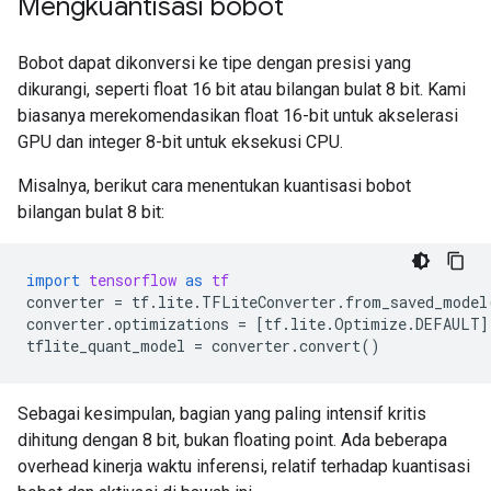
Mengkuantisasi bobot
Bobot dapat dikonversi ke tipe dengan presisi yang
dikurangi, seperti float 16 bit atau bilangan bulat 8 bit. Kami
biasanya merekomendasikan float 16-bit untuk akselerasi
GPU dan integer 8-bit untuk eksekusi CPU.
Misalnya, berikut cara menentukan kuantisasi bobot
bilangan bulat 8 bit:
import
tensorflow
as
tf
converter
=
tf
.
lite
.
TFLiteConverter
.
from_saved_model
converter
.
optimizations
=
[
tf
.
lite
.
Optimize
.
DEFAULT
]
tflite_quant_model
=
converter
.
convert
()
Sebagai kesimpulan, bagian yang paling intensif kritis
dihitung dengan 8 bit, bukan floating point. Ada beberapa
overhead kinerja waktu inferensi, relatif terhadap kuantisasi