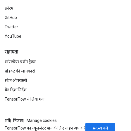
फ़ोरम
GitHub
Twitter
YouTube
सहायता
सॉफ़्टवेयर वर्शन ट्रैकर
प्रॉडक्ट की जानकारी
स्टैक ओवरफ़्लो
ब्रैंड दिशानिर्देश
TensorFlow से लिया गया
शर्तें
निजता
Manage cookies
सदस्य बनें
TensorFlow का न्यूज़लेटर पाने के लिए साइन अप करें