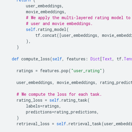
        user_embeddings
,
        movie_embeddings
,
# We apply the multi-layered rating model to
# user and movie embeddings.
self
.
rating_model
(
            tf
.
concat
([
user_embeddings
,
 movie_embedd
),
)
def
 compute_loss
(
self
,
 features
:
Dict
[
Text
,
 tf
.
Ten
    ratings 
=
 features
.
pop
(
"user_rating"
)
    user_embeddings
,
 movie_embeddings
,
 rating_predic
# We compute the loss for each task.
    rating_loss 
=
self
.
rating_task
(
        labels
=
ratings
,
        predictions
=
rating_predictions
,
)
    retrieval_loss 
=
self
.
retrieval_task
(
user_embedd