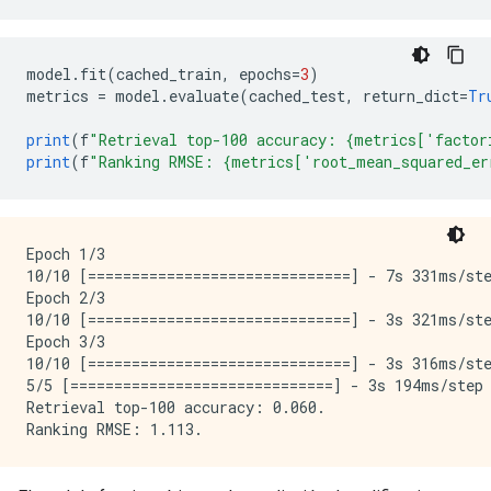
model
.
fit
(
cached_train
,
 epochs
=
3
)
metrics 
=
 model
.
evaluate
(
cached_test
,
 return_dict
=
Tr
print
(
f
"Retrieval top-100 accuracy: {metrics['factor
print
(
f
"Ranking RMSE: {metrics['root_mean_squared_er
Epoch 1/3

10/10 [==============================] - 7s 331ms/st
Epoch 2/3

10/10 [==============================] - 3s 321ms/st
Epoch 3/3

10/10 [==============================] - 3s 316ms/st
5/5 [==============================] - 3s 194ms/step
Retrieval top-100 accuracy: 0.060.
