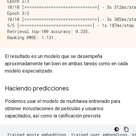
Epoch 2/3

10/10 [==============================] - 3s 312ms/st
Epoch 3/3

10/10 [==============================] - 3s 305ms/st
5/5 [==============================] - 1s 187ms/step
Retrieval top-100 accuracy: 0.235.

El resultado es un modelo que se desempeña
aproximadamente tan bien en ambas tareas como en cada
modelo especializado.
Haciendo predicciones
Podemos usar el modelo de multitarea entrenado para
obtener incrustaciones de películas y usuarios
capacitados, así como la calificación prevista:
trained_movie_embeddings
,
 trained_user_embeddings
,
 p