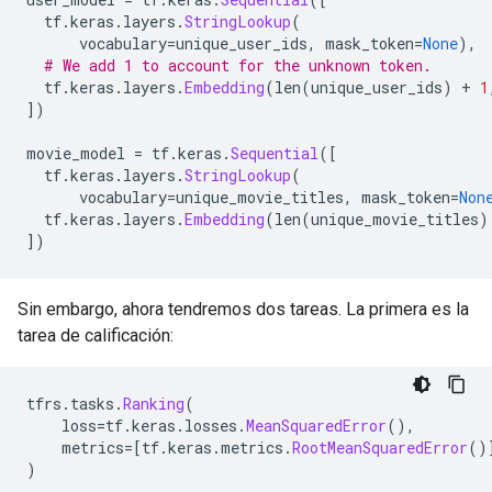
  tf
.
keras
.
layers
.
StringLookup
(
      vocabulary
=
unique_user_ids
,
 mask_token
=
None
),
# We add 1 to account for the unknown token.
  tf
.
keras
.
layers
.
Embedding
(
len
(
unique_user_ids
)
+
1
])
movie_model 
=
 tf
.
keras
.
Sequential
([
  tf
.
keras
.
layers
.
StringLookup
(
      vocabulary
=
unique_movie_titles
,
 mask_token
=
Non
  tf
.
keras
.
layers
.
Embedding
(
len
(
unique_movie_titles
)
])
Sin embargo, ahora tendremos dos tareas. La primera es la
tarea de calificación:
tfrs
.
tasks
.
Ranking
(
    loss
=
tf
.
keras
.
losses
.
MeanSquaredError
(),
    metrics
=[
tf
.
keras
.
metrics
.
RootMeanSquaredError
()
)