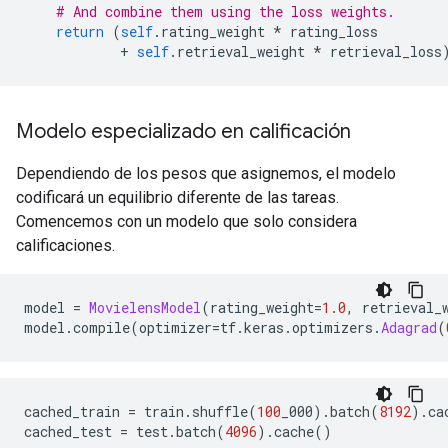
# And combine them using the loss weights.
return
(
self
.
rating_weight 
*
 rating_loss
+
self
.
retrieval_weight 
*
 retrieval_loss
Modelo especializado en calificación
Dependiendo de los pesos que asignemos, el modelo
codificará un equilibrio diferente de las tareas.
Comencemos con un modelo que solo considera
calificaciones.
model 
=
MovielensModel
(
rating_weight
=
1.0
,
 retrieval_
model
.
compile
(
optimizer
=
tf
.
keras
.
optimizers
.
Adagrad
(
cached_train 
=
 train
.
shuffle
(
100
_000
).
batch
(
8192
).
ca
cached_test 
=
 test
.
batch
(
4096
).
cache
()