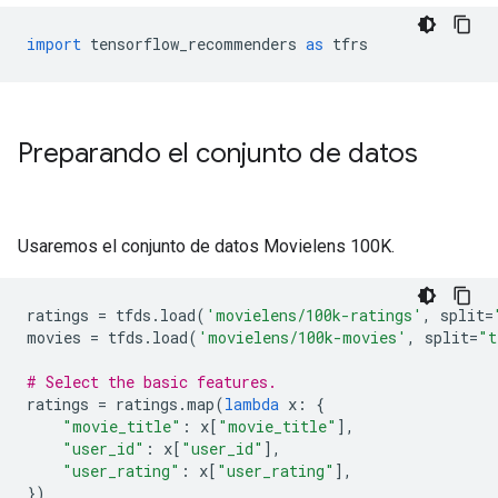
import
 tensorflow_recommenders 
as
 tfrs
Preparando el conjunto de datos
Usaremos el conjunto de datos Movielens 100K.
ratings 
=
 tfds
.
load
(
'movielens/100k-ratings'
,
 split
=
movies 
=
 tfds
.
load
(
'movielens/100k-movies'
,
 split
=
"t
# Select the basic features.
ratings 
=
 ratings
.
map
(
lambda
 x
:
{
"movie_title"
:
 x
[
"movie_title"
],
"user_id"
:
 x
[
"user_id"
],
"user_rating"
:
 x
[
"user_rating"
],
})