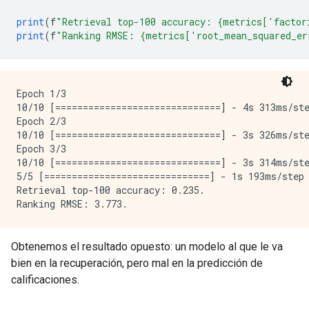
print
(
f
"Retrieval top-100 accuracy: {metrics['factor
print
(
f
"Ranking RMSE: {metrics['root_mean_squared_er
Epoch 1/3

10/10 [==============================] - 4s 313ms/st
Epoch 2/3

10/10 [==============================] - 3s 326ms/st
Epoch 3/3

10/10 [==============================] - 3s 314ms/st
5/5 [==============================] - 1s 193ms/step
Retrieval top-100 accuracy: 0.235.

Obtenemos el resultado opuesto: un modelo al que le va
bien en la recuperación, pero mal en la predicción de
calificaciones.