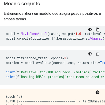
Modelo conjunto
Entrenemos ahora un modelo que asigna pesos positivos a
ambas tareas.
model 
=
MovielensModel
(
rating_weight
=
1.0
,
 retrieval_
model
.
compile
(
optimizer
=
tf
.
keras
.
optimizers
.
Adagrad
(
model
.
fit
(
cached_train
,
 epochs
=
3
)
metrics 
=
 model
.
evaluate
(
cached_test
,
 return_dict
=
Tr
print
(
f
"Retrieval top-100 accuracy: {metrics['factor
print
(
f
"Ranking RMSE: {metrics['root_mean_squared_er
Epoch 1/3

10/10 [==============================] - 4s 299ms/st