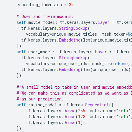
    embedding_dimension 
=
32
# User and movie models.
self
.
movie_model
:
 tf
.
keras
.
layers
.
Layer
=
 tf
.
ker
      tf
.
keras
.
layers
.
StringLookup
(
        vocabulary
=
unique_movie_titles
,
 mask_token
=
N
      tf
.
keras
.
layers
.
Embedding
(
len
(
unique_movie_tit
])
self
.
user_model
:
 tf
.
keras
.
layers
.
Layer
=
 tf
.
kera
      tf
.
keras
.
layers
.
StringLookup
(
        vocabulary
=
unique_user_ids
,
 mask_token
=
None
)
      tf
.
keras
.
layers
.
Embedding
(
len
(
unique_user_ids
)
])
# A small model to take in user and movie embedd
# We can make this as complicated as we want as 
# as our prediction.
self
.
rating_model 
=
 tf
.
keras
.
Sequential
([
        tf
.
keras
.
layers
.
Dense
(
256
,
 activation
=
"relu"
        tf
.
keras
.
layers
.
Dense
(
128
,
 activation
=
"relu"
        tf
.
keras
.
layers
.
Dense
(
1
),
])