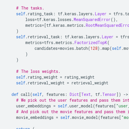
# The tasks.
self
.
rating_task
:
 tf
.
keras
.
layers
.
Layer
=
 tfrs
.
t
        loss
=
tf
.
keras
.
losses
.
MeanSquaredError
(),
        metrics
=[
tf
.
keras
.
metrics
.
RootMeanSquaredErr
)
self
.
retrieval_task
:
 tf
.
keras
.
layers
.
Layer
=
 tfr
        metrics
=
tfrs
.
metrics
.
FactorizedTopK
(
            candidates
=
movies
.
batch
(
128
).
map
(
self
.
mo
)
)
# The loss weights.
self
.
rating_weight 
=
 rating_weight
self
.
retrieval_weight 
=
 retrieval_weight
def
 call
(
self
,
 features
:
Dict
[
Text
,
 tf
.
Tensor
])
->
# We pick out the user features and pass them in
    user_embeddings 
=
self
.
user_model
(
features
[
"user
# And pick out the movie features and pass them 
    movie_embeddings 
=
self
.
movie_model
(
features
[
"mo
return
(