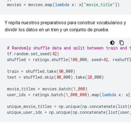
movies 
=
 movies
.
map
(
lambda
 x
:
 x
[
"movie_title"
])
Y repita nuestros preparativos para construir vocabularios y
dividir los datos en un tren y un conjunto de prueba:
# Randomly shuffle data and split between train and 
tf
.
random
.
set_seed
(
42
)
shuffled 
=
 ratings
.
shuffle
(
100
_000
,
 seed
=
42
,
 reshuff
train 
=
 shuffled
.
take
(
80
_000
)
test 
=
 shuffled
.
skip
(
80
_000
).
take
(
20
_000
)
movie_titles 
=
 movies
.
batch
(
1_000
)
user_ids 
=
 ratings
.
batch
(
1_000_000
).
map
(
lambda
 x
:
 x
[
unique_movie_titles 
=
 np
.
unique
(
np
.
concatenate
(
list
(
unique_user_ids 
=
 np
.
unique
(
np
.
concatenate
(
list
(
user