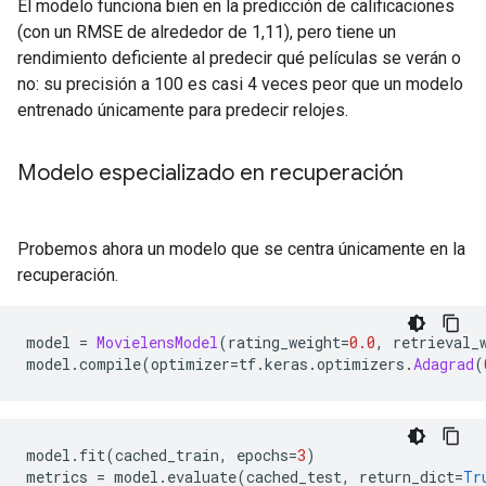
El modelo funciona bien en la predicción de calificaciones
(con un RMSE de alrededor de 1,11), pero tiene un
rendimiento deficiente al predecir qué películas se verán o
no: su precisión a 100 es casi 4 veces peor que un modelo
entrenado únicamente para predecir relojes.
Modelo especializado en recuperación
Probemos ahora un modelo que se centra únicamente en la
recuperación.
model 
=
MovielensModel
(
rating_weight
=
0.0
,
 retrieval_
model
.
compile
(
optimizer
=
tf
.
keras
.
optimizers
.
Adagrad
(
model
.
fit
(
cached_train
,
 epochs
=
3
)
metrics 
=
 model
.
evaluate
(
cached_test
,
 return_dict
=
Tr