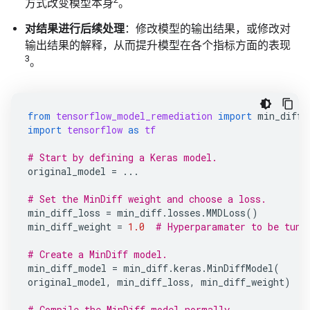
方式改变模型本身
。
对结果进行后续处理
：修改模型的输出结果，或修改对
输出结果的解释，从而提升模型在各个指标方面的表现
3
。
from
tensorflow_model_remediation
import
min_diff
import
tensorflow
as
tf
# Start by defining a Keras model.
original_model
=
...
# Set the MinDiff weight and choose a loss.
min_diff_loss
=
min_diff
.
losses
.
MMDLoss
()
min_diff_weight
=
1.0
# Hyperparamater to be tune
# Create a MinDiff model.
min_diff_model
=
min_diff
.
keras
.
MinDiffModel
(
original_model
,
min_diff_loss
,
min_diff_weight
)
# Compile the MinDiff model normally.