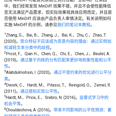
中，我们经常发现 MinDiff 效果不错，并且不会使性能降低
至无法满足产品需求，但实际效果视具体应用而定，并且是
否使用 MinDiff 应该由产品负责人审慎决定。有关说明如何
实施 MinDiff 的示例，请参见
我们的笔记本教程
。
1
Zhang, G.、Bai, B.、Zhang, J.、Bai, K.、Zhu, C.、Zhao, T.
(2020)。
受众特征不应该成为恶意内容的理由：通过实例加
权减轻文本分类中的歧视
。
2
Prost, F.、Qian H.、Chen, Q.、Chi, E.、Chen, J.、Beutel, A.
(2019)。
通过基于内核的分布匹配来更好地权衡性能和公平
性
。
3
Alabdulmohsin, I. (2020)。
通过不受约束的优化进行公平分
类
。
4
Dwork, C.、Hardt, M.、Pitassi, T.、Reingold, O.、Zemel, R.
(2011)。
通过感知实现公平性
。
5
Hardt, M.、Price, E.、Srebro, N. (2016)。
监督式学习中的
机会平等
。
6
Chouldechova, A. (2016)。
带来不同影响的公平性预测：累