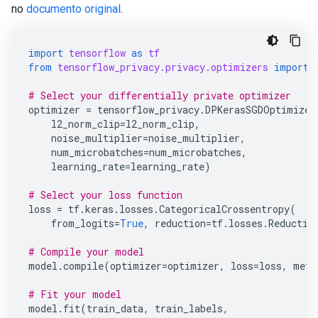
no
documento original
.
import
tensorflow
as
tf
from
tensorflow_privacy.privacy.optimizers
import
# Select your differentially private optimizer
optimizer
=
tensorflow_privacy
.
DPKerasSGDOptimizer
l2_norm_clip
=
l2_norm_clip
,
noise_multiplier
=
noise_multiplier
,
num_microbatches
=
num_microbatches
,
learning_rate
=
learning_rate
)
# Select your loss function
loss
=
tf
.
keras
.
losses
.
CategoricalCrossentropy
(
from_logits
=
True
,
reduction
=
tf
.
losses
.
Reductio
# Compile your model
model
.
compile
(
optimizer
=
optimizer
,
loss
=
loss
,
metr
# Fit your model
model
.
fit
(
train_data
,
train_labels
,