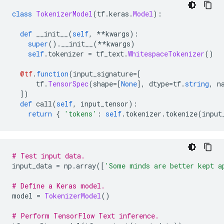
class
TokenizerModel
(
tf
.
keras
.
Model
):
def
 __init__
(
self
,
**
kwargs
):
super
().
__init__
(**
kwargs
)
self
.
tokenizer 
=
 tf_text
.
WhitespaceTokenizer
()
@tf
.
function
(
input_signature
=[
      tf
.
TensorSpec
(
shape
=[
None
],
 dtype
=
tf
.
string
,
 n
])
def
 call
(
self
,
 input_tensor
):
return
{
'tokens'
:
self
.
tokenizer
.
tokenize
(
input
# Test input data.
input_data 
=
 np
.
array
([
'Some minds are better kept a
# Define a Keras model.
model 
=
TokenizerModel
()
# Perform TensorFlow Text inference.