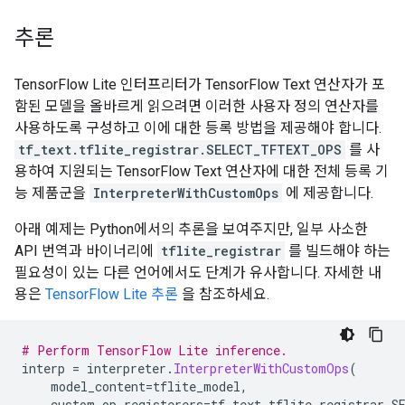
추론
TensorFlow Lite 인터프리터가 TensorFlow Text 연산자가 포
함된 모델을 올바르게 읽으려면 이러한 사용자 정의 연산자를
사용하도록 구성하고 이에 대한 등록 방법을 제공해야 합니다.
tf_text.tflite_registrar.SELECT_TFTEXT_OPS
를 사
용하여 지원되는 TensorFlow Text 연산자에 대한 전체 등록 기
능 제품군을
InterpreterWithCustomOps
에 제공합니다.
아래 예제는 Python에서의 추론을 보여주지만, 일부 사소한
API 번역과 바이너리에
tflite_registrar
를 빌드해야 하는
필요성이 있는 다른 언어에서도 단계가 유사합니다. 자세한 내
용은
TensorFlow Lite 추론
을 참조하세요.
# Perform TensorFlow Lite inference.
interp 
=
 interpreter
.
InterpreterWithCustomOps
(
    model_content
=
tflite_model
,
    custom_op_registerers
=
tf_text
.
tflite_registrar
.
S