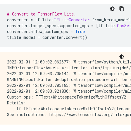
# Convert to TensorFlow Lite.
converter 
=
 tf
.
lite
.
TFLiteConverter
.
from_keras_model
converter
.
target_spec
.
supported_ops 
=
[
tf
.
lite
.
OpsSe
converter
.
allow_custom_ops 
=
True
tflite_model 
=
 converter
.
convert
()
2022-02-01 12:09:02.062677: W tensorflow/python/util/
INFO:tensorflow:Assets written to: /tmp/tmpiiuhjdn6/a
2022-02-01 12:09:03.705144: W tensorflow/compiler/mli
WARNING:absl:Buffer deduplication procedure will be s
2022-02-01 12:09:03.705185: W tensorflow/compiler/mli
2022-02-01 12:09:03.921830: W tensorflow/compiler/ml
Custom ops: TFText>WhitespaceTokenizeWithOffsetsV2

Details:

    tf.TFText>WhitespaceTokenizeWithOffsetsV2(tensor