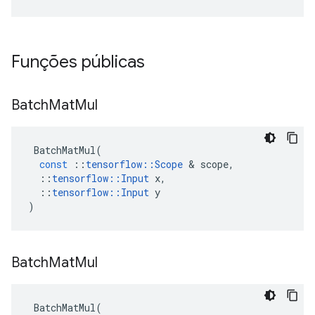
Funções públicas
Batch
Mat
Mul
BatchMatMul
(
const
::
tensorflow
::
Scope
&
scope
,
::
tensorflow
::
Input
x
,
::
tensorflow
::
Input
y
)
Batch
Mat
Mul
BatchMatMul
(