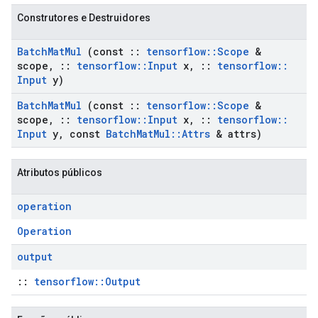
Construtores e Destruidores
Batch
Mat
Mul
(const
::
tensorflow
::
Scope
&
scope
,
::
tensorflow
::
Input
x
,
::
tensorflow
::
Input
y)
Batch
Mat
Mul
(const
::
tensorflow
::
Scope
&
scope
,
::
tensorflow
::
Input
x
,
::
tensorflow
::
Input
y
,
const
Batch
Mat
Mul
::
Attrs
& attrs)
Atributos públicos
operation
Operation
output
::
tensorflow::Output