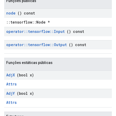
Funções públicas
node
() const
::tensorflow::Node *
operator
::
tensorflow
::
Input
() const
operator
::
tensorflow
::
Output
() const
Funções estáticas públicas
Adj
X
(bool x)
Attrs
Adj
Y
(bool x)
Attrs