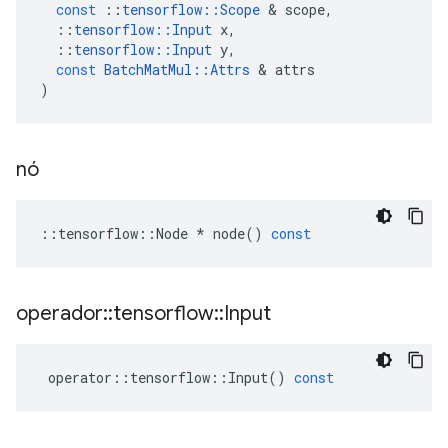
const
::
tensorflow
::
Scope
&
scope
,
::
tensorflow
::
Input
x
,
::
tensorflow
::
Input
y
,
const
BatchMatMul
::
Attrs
&
attrs
)
nó
::
tensorflow
::
Node
*
node
()
const
operador
::
tensorflow
::
Input
operator
::
tensorflow
::
Input
()
const