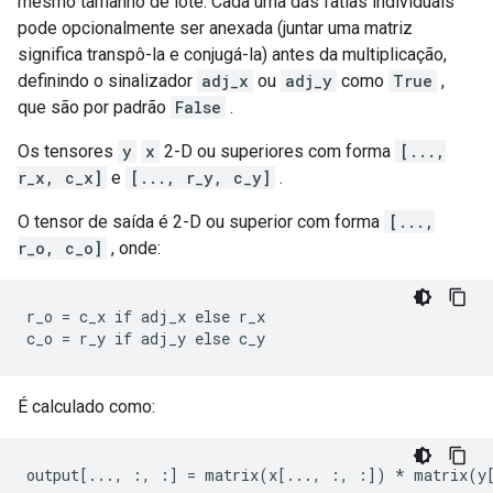
mesmo tamanho de lote. Cada uma das fatias individuais
pode opcionalmente ser anexada (juntar uma matriz
significa transpô-la e conjugá-la) antes da multiplicação,
definindo o sinalizador
adj_x
ou
adj_y
como
True
,
que são por padrão
False
.
Os tensores
y
x
2-D ou superiores com forma
[...,
r_x, c_x]
e
[..., r_y, c_y]
.
O tensor de saída é 2-D ou superior com forma
[...,
r_o, c_o]
, onde:
r_o = c_x if adj_x else r_x

c_o = r_y if adj_y else c_y
É calculado como:
output[..., :, :] = matrix(x[..., :, :]) * matrix(y