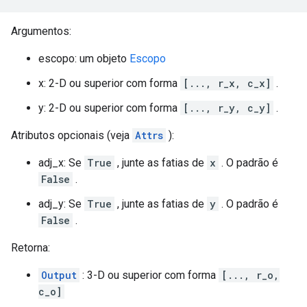
Argumentos:
escopo: um objeto
Escopo
x: 2-D ou superior com forma
[..., r_x, c_x]
.
y: 2-D ou superior com forma
[..., r_y, c_y]
.
Atributos opcionais (veja
Attrs
):
adj_x: Se
True
, junte as fatias de
x
. O padrão é
False
.
adj_y: Se
True
, junte as fatias de
y
. O padrão é
False
.
Retorna:
Output
: 3-D ou superior com forma
[..., r_o,
c_o]