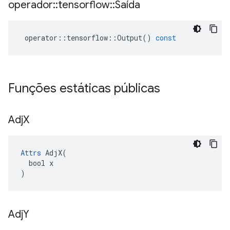
operador
::
tensorflow
::
Saída
operator
::
tensorflow
::
Output
()
const
Funções estáticas públicas
Adj
X
Attrs
 AdjX(

  bool x

)
Adj
Y