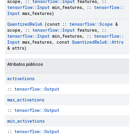
scope
,
::
tensorflow
::
Input
features
,
::
tensorflow
::
Input
min
_
features
,
::
tensorflow
::
Input
max
_
features)
Quantized
Relu6
(const
::
tensorflow
::
Scope
&
scope
,
::
tensorflow
::
Input
features
,
::
tensorflow
::
Input
min
_
features
,
::
tensorflow
::
Input
max
_
features
,
const
Quantized
Relu6
::
Attrs
& attrs)
Atributos públicos
activations
::
tensorflow::Output
max
_
activations
::
tensorflow::Output
min
_
activations
::
tensorflow::Output