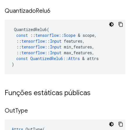
Quantizado
Relu6
QuantizedRelu6
(
const
::
tensorflow
::
Scope
&
scope
,
::
tensorflow
::
Input
features
,
::
tensorflow
::
Input
min_features
,
::
tensorflow
::
Input
max_features
,
const
QuantizedRelu6
::
Attrs
&
attrs
)
Funções estáticas públicas
Out
Type
Attrs
 OutType(
