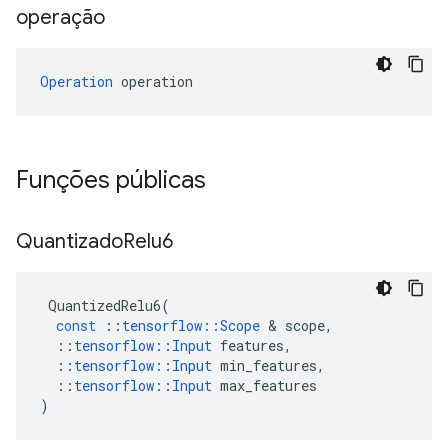
operação
Operation
 operation
Funções públicas
Quantizado
Relu6
QuantizedRelu6
(
const
::
tensorflow
::
Scope
&
scope
,
::
tensorflow
::
Input
features
,
::
tensorflow
::
Input
min_features
,
::
tensorflow
::
Input
max_features
)