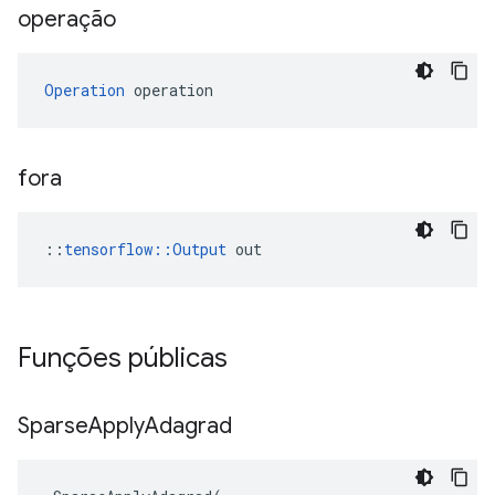
operação
Operation
 operation
fora
::
tensorflow::Output
 out
Funções públicas
Sparse
Apply
Adagrad