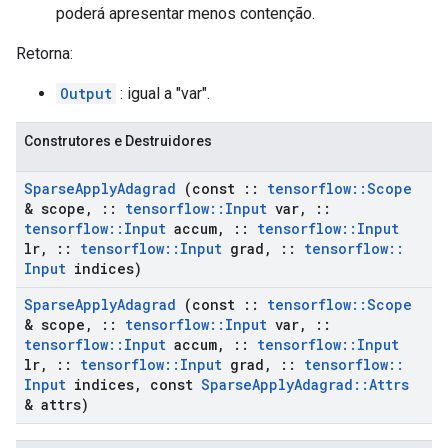
poderá apresentar menos contenção.
Retorna:
Output
: igual a "var".
Construtores e Destruidores
Sparse
Apply
Adagrad
(const
::
tensorflow
::
Scope
& scope
,
::
tensorflow
::
Input
var
,
::
tensorflow
::
Input
accum
,
::
tensorflow
::
Input
lr
,
::
tensorflow
::
Input
grad
,
::
tensorflow
::
Input
indices)
Sparse
Apply
Adagrad
(const
::
tensorflow
::
Scope
& scope
,
::
tensorflow
::
Input
var
,
::
tensorflow
::
Input
accum
,
::
tensorflow
::
Input
lr
,
::
tensorflow
::
Input
grad
,
::
tensorflow
::
Input
indices
,
const
Sparse
Apply
Adagrad
::
Attrs
& attrs)