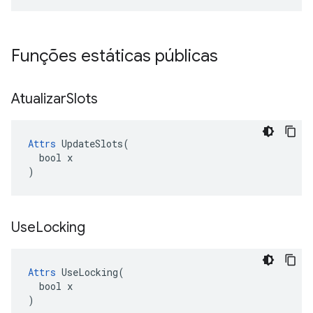
Funções estáticas públicas
Atualizar
Slots
Attrs
 UpdateSlots(

  bool x

)
Use
Locking
Attrs
 UseLocking(

  bool x

)