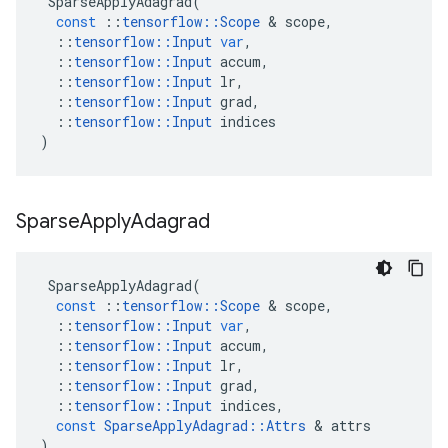
SparseApplyAdagrad
(
const
::
tensorflow
::
Scope
&
scope
,
::
tensorflow
::
Input
var
,
::
tensorflow
::
Input
accum
,
::
tensorflow
::
Input
lr
,
::
tensorflow
::
Input
grad
,
::
tensorflow
::
Input
indices
)
Sparse
Apply
Adagrad
SparseApplyAdagrad
(
const
::
tensorflow
::
Scope
&
scope
,
::
tensorflow
::
Input
var
,
::
tensorflow
::
Input
accum
,
::
tensorflow
::
Input
lr
,
::
tensorflow
::
Input
grad
,
::
tensorflow
::
Input
indices
,
const
SparseApplyAdagrad
::
Attrs
&
attrs
)