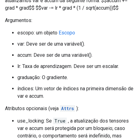
atualizamos var e accum da seguinte forma: $$accum +=
grad * grad$$ $$var -= lr * grad * (1 / sqrt(accum))$$
Argumentos:
escopo: um objeto
Escopo
var: Deve ser de uma variável().
accum: Deve ser de uma variável().
lr: Taxa de aprendizagem. Deve ser um escalar.
graduação: O gradiente.
índices: Um vetor de índices na primeira dimensão de
var e accum.
Atributos opcionais (veja
Attrs
):
use_locking: Se
True
, a atualização dos tensores
var e accum será protegida por um bloqueio; caso
contrário, o comportamento será indefinido, mas