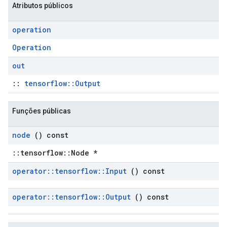
Atributos públicos
operation
Operation
out
::
tensorflow::Output
Funções públicas
node
() const
::tensorflow::Node *
operator
::
tensorflow
::
Input
() const
operator
::
tensorflow
::
Output
() const