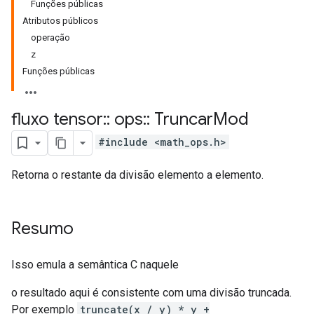
Funções públicas
Atributos públicos
operação
z
Funções públicas
fluxo tensor
::
ops
::
Truncar
Mod
#include <math_ops.h>
Retorna o restante da divisão elemento a elemento.
Resumo
Isso emula a semântica C naquele
o resultado aqui é consistente com uma divisão truncada.
Por exemplo
truncate(x / y) * y +