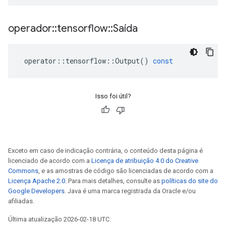
operador
::
tensorflow
::
Saída
operator
::
tensorflow
::
Output
()
const
Isso foi útil?
Exceto em caso de indicação contrária, o conteúdo desta página é
licenciado de acordo com a
Licença de atribuição 4.0 do Creative
Commons
, e as amostras de código são licenciadas de acordo com a
Licença Apache 2.0
. Para mais detalhes, consulte as
políticas do site do
Google Developers
. Java é uma marca registrada da Oracle e/ou
afiliadas.
Última atualização 2026-02-18 UTC.