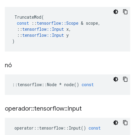
TruncateMod
(
const
::
tensorflow
::
Scope
&
scope
,
::
tensorflow
::
Input
x
,
::
tensorflow
::
Input
y
)
nó
::
tensorflow
::
Node
*
node
()
const
operador
::
tensorflow
::
Input
operator
::
tensorflow
::
Input
()
const