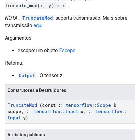
truncate_mod(x, y) = x
.
NOTA
:
TruncateMod
suporta transmissão. Mais sobre
transmissão
aqui
Argumentos:
escopo: um objeto
Escopo
Retorna:
Output
: O tensor z.
Construtores e Destruidores
Truncate
Mod
(const
::
tensorflow
::
Scope
&
scope
,
::
tensorflow
::
Input
x
,
::
tensorflow
::
Input
y)
Atributos públicos