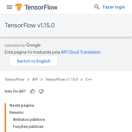
Fazer login
TensorFlow v1.15.0
Esta página foi traduzida pela
API Cloud Translation
.
TensorFlow
API
TensorFlow v1.15.0
C++
Isso foi útil?
Nesta página
Resumo
Atributos públicos
Funções públicas