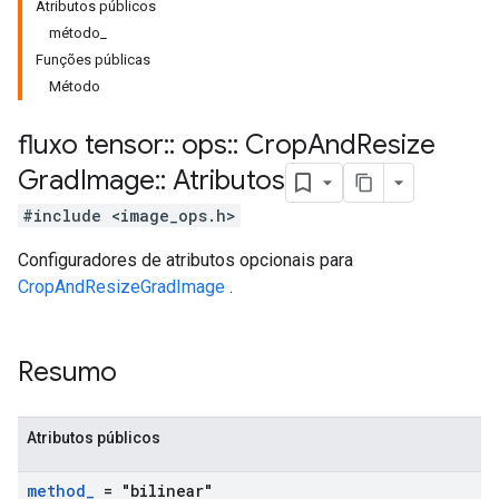
Atributos públicos
método_
Funções públicas
Método
fluxo tensor
::
ops
::
Crop
And
Resize
Grad
Image
::
Atributos
#include <image_ops.h>
Configuradores de atributos opcionais para
CropAndResizeGradImage
.
Resumo
Atributos públicos
method
_
= "bilinear"