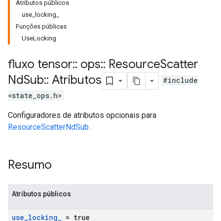
Atributos públicos
use_locking_
Funções públicas
UseLocking
fluxo tensor
::
ops
::
Resource
Scatter
Nd
Sub
::
Atributos
#include
<state_ops.h>
Configuradores de atributos opcionais para
ResourceScatterNdSub
.
Resumo
Atributos públicos
use
_
locking
_
= true