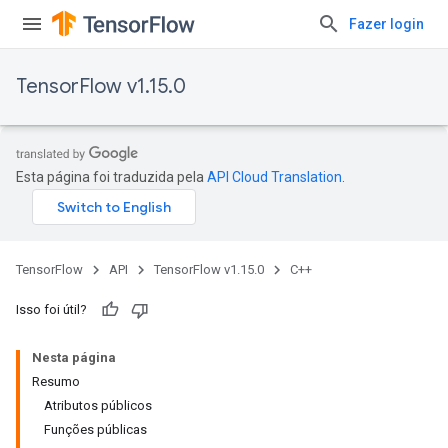
Fazer login
TensorFlow v1.15.0
Esta página foi traduzida pela
API Cloud Translation
.
TensorFlow
API
TensorFlow v1.15.0
C++
Isso foi útil?
Nesta página
Resumo
Atributos públicos
Funções públicas