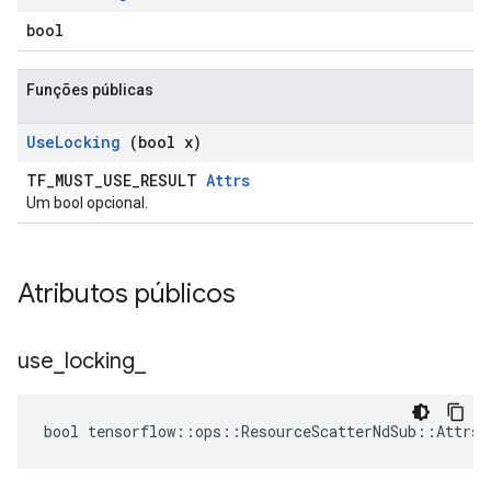
bool
Funções públicas
Use
Locking
(bool x)
TF_MUST_USE_RESULT
Attrs
Um bool opcional.
Atributos públicos
use
_
locking
_
bool tensorflow::ops::ResourceScatterNdSub::Attrs: