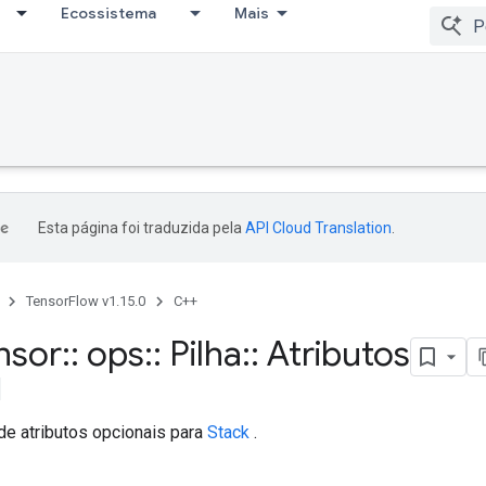
Ecossistema
Mais
Esta página foi traduzida pela
API Cloud Translation
.
TensorFlow v1.15.0
C++
nsor
::
ops
::
Pilha
::
Atributos
de atributos opcionais para
Stack
.