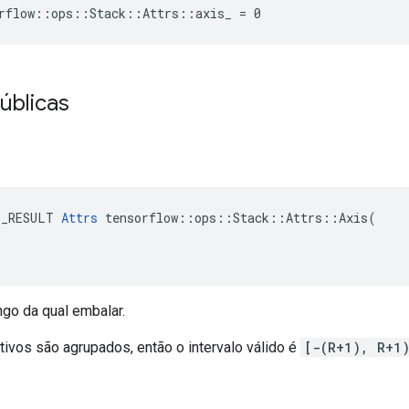
rflow::ops::Stack::Attrs::axis_ = 0
úblicas
E_RESULT 
Attrs
 tensorflow::ops::Stack::Attrs::Axis(

go da qual embalar.
tivos são agrupados, então o intervalo válido é
[-(R+1), R+1