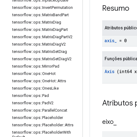
tensorflow
::
ops
::
Inplace
Update
Resumo
tensorflow
::
ops
::
Invert
Permutation
tensorflow
::
ops
::
Matrix
Band
Part
tensorflow
::
ops
::
Matrix
Diag
Atributos públi
tensorflow
::
ops
::
Matrix
Diag
Part
tensorflow
::
ops
::
Matrix
Diag
Part
V2
axis
_
= 0
tensorflow
::
ops
::
Matrix
Diag
V2
tensorflow
::
ops
::
Matrix
Set
Diag
Funções públic
tensorflow
::
ops
::
Matrix
Set
Diag
V2
tensorflow
::
ops
::
Mirror
Pad
Axis
(int64 x
tensorflow
::
ops
::
One
Hot
tensorflow
::
ops
::
One
Hot
::
Attrs
tensorflow
::
ops
::
Ones
Like
tensorflow
::
ops
::
Pad
Atributos 
tensorflow
::
ops
::
Pad
V2
tensorflow
::
ops
::
Parallel
Concat
tensorflow
::
ops
::
Placeholder
eixo
_
tensorflow
::
ops
::
Placeholder
::
Attrs
tensorflow
::
ops
::
Placeholder
With