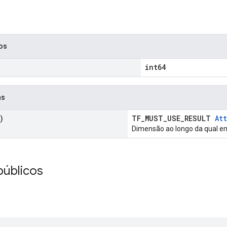
cos
int64
as
)
TF_MUST_USE_RESULT
Att
Dimensão ao longo da qual em
públicos