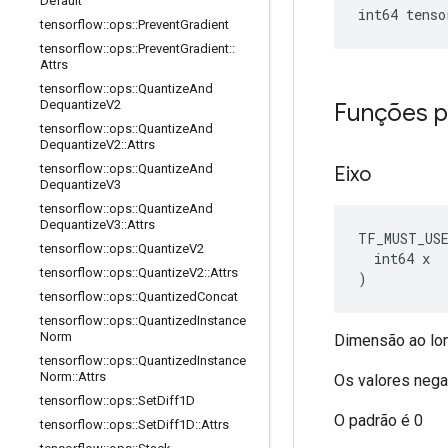
Default
int64 tenso
tensorflow
::
ops
::
Prevent
Gradient
tensorflow
::
ops
::
Prevent
Gradient
::
Attrs
tensorflow
::
ops
::
Quantize
And
Dequantize
V2
Funções p
tensorflow
::
ops
::
Quantize
And
Dequantize
V2
::
Attrs
tensorflow
::
ops
::
Quantize
And
Eixo
Dequantize
V3
tensorflow
::
ops
::
Quantize
And
Dequantize
V3
::
Attrs
TF_MUST_US
tensorflow
::
ops
::
Quantize
V2
  int64 x

tensorflow
::
ops
::
Quantize
V2
::
Attrs
)
tensorflow
::
ops
::
Quantized
Concat
tensorflow
::
ops
::
Quantized
Instance
Norm
Dimensão ao lon
tensorflow
::
ops
::
Quantized
Instance
Norm
::
Attrs
Os valores nega
tensorflow
::
ops
::
Set
Diff1D
O padrão é 0
tensorflow
::
ops
::
Set
Diff1D
::
Attrs