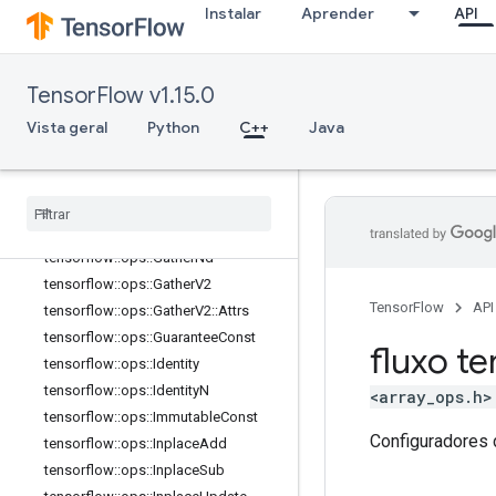
Instalar
Aprender
API
tensorflow::ops::FakeQuantWithMin
MaxVarsPerChannel::Attrs
tensorflow::ops::FakeQuantWithMin
MaxVarsPerChannelGradient
TensorFlow v1.15.0
tensorflow::ops::FakeQuantWithMin
MaxVarsPerChannelGradient::Attrs
Vista geral
Python
C++
Java
tensorflow::ops::Fill
tensorflow
::
ops
::
Fingerprint
tensorflow
::
ops
::
Gather
tensorflow
::
ops
::
Gather
::
Attrs
tensorflow
::
ops
::
Gather
Nd
tensorflow
::
ops
::
Gather
V2
TensorFlow
API
tensorflow
::
ops
::
Gather
V2
::
Attrs
tensorflow
::
ops
::
Guarantee
Const
fluxo te
tensorflow
::
ops
::
Identity
tensorflow
::
ops
::
Identity
N
<array_ops.h>
tensorflow
::
ops
::
Immutable
Const
Configuradores 
tensorflow
::
ops
::
Inplace
Add
tensorflow
::
ops
::
Inplace
Sub