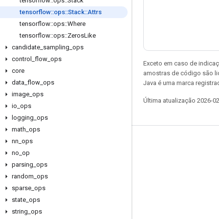
tensorflow
::
ops
::
Stack
tensorflow
::
ops
::
Stack
::
Attrs
tensorflow
::
ops
::
Where
tensorflow
::
ops
::
Zeros
Like
candidate
_
sampling
_
ops
control
_
flow
_
ops
Exceto em caso de indicaç
core
amostras de código são l
data
_
flow
_
ops
Java é uma marca registrad
image
_
ops
Última atualização 2026-0
io
_
ops
logging
_
ops
math
_
ops
nn
_
ops
Permanecer conectado
no
_
op
Blog
parsing
_
ops
Fórum
random
_
ops
sparse
_
ops
GitHub
state
_
ops
Twitter
string
_
ops