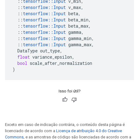
::
tensorflow
::
Input
v_min
,
::
tensorflow
::
Input
v_max
,
::
tensorflow
::
Input
beta
,
::
tensorflow
::
Input
beta_min
,
::
tensorflow
::
Input
beta_max
,
::
tensorflow
::
Input
gamma
,
::
tensorflow
::
Input
gamma_min
,
::
tensorflow
::
Input
gamma_max
,
DataType
out_type
,
float
variance_epsilon
,
bool
scale_after_normalization
)
Isso foi útil?
Exceto em caso de indicação contrária, o conteúdo desta página é
licenciado de acordo com a
Licença de atribuição 4.0 do Creative
Commons
, e as amostras de código são licenciadas de acordo com a