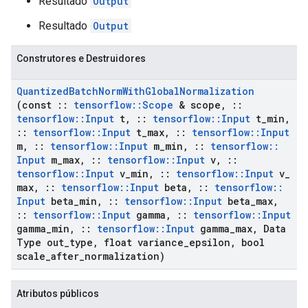
Resultado
Output
Resultado
Output
Construtores e Destruidores
Quantized
Batch
Norm
With
Global
Normalization
(const
::
tensorflow
::
Scope
& scope
,
::
tensorflow
::
Input
t
,
::
tensorflow
::
Input
t
_
min
,
::
tensorflow
::
Input
t
_
max
,
::
tensorflow
::
Input
m
,
::
tensorflow
::
Input
m
_
min
,
::
tensorflow
::
Input
m
_
max
,
::
tensorflow
::
Input
v
,
::
tensorflow
::
Input
v
_
min
,
::
tensorflow
::
Input
v
_
max
,
::
tensorflow
::
Input
beta
,
::
tensorflow
::
Input
beta
_
min
,
::
tensorflow
::
Input
beta
_
max
,
::
tensorflow
::
Input
gamma
,
::
tensorflow
::
Input
gamma
_
min
,
::
tensorflow
::
Input
gamma
_
max
,
Data
Type out
_
type
,
float variance
_
epsilon
,
bool
scale
_
after
_
normalization)
Atributos públicos