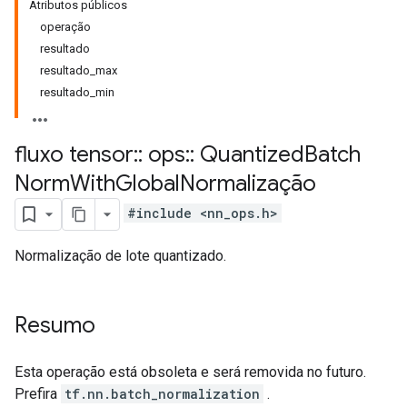
Atributos públicos
operação
resultado
resultado_max
resultado_min
fluxo tensor
::
ops
::
Quantized
Batch
Norm
With
Global
Normalização
#include <nn_ops.h>
Normalização de lote quantizado.
Resumo
Esta operação está obsoleta e será removida no futuro.
Prefira
tf.nn.batch_normalization
.