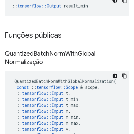
::
tensorflow::Output
 result_min
Funções públicas
Quantized
Batch
Norm
With
Global
Normalização
QuantizedBatchNormWithGlobalNormalization
(
const
::
tensorflow
::
Scope
&
scope
,
::
tensorflow
::
Input
t
,
::
tensorflow
::
Input
t_min
,
::
tensorflow
::
Input
t_max
,
::
tensorflow
::
Input
m
,
::
tensorflow
::
Input
m_min
,
::
tensorflow
::
Input
m_max
,
::
tensorflow
::
Input
v
,