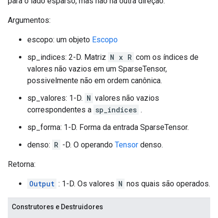
para o lado esparso, mas não na outra direção.
Argumentos:
escopo: um objeto
Escopo
sp_indices: 2-D. Matriz
N x R
com os índices de
valores não vazios em um SparseTensor,
possivelmente não em ordem canônica.
sp_valores: 1-D.
N
valores não vazios
correspondentes a
sp_indices
.
sp_forma: 1-D. Forma da entrada SparseTensor.
denso:
R
-D. O operando
Tensor
denso.
Retorna:
Output
: 1-D. Os valores
N
nos quais são operados.
Construtores e Destruidores