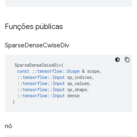
Funções públicas
Sparse
Dense
Cwise
Div
SparseDenseCwiseDiv
(
const
::
tensorflow
::
Scope
&
scope
,
::
tensorflow
::
Input
sp_indices
,
::
tensorflow
::
Input
sp_values
,
::
tensorflow
::
Input
sp_shape
,
::
tensorflow
::
Input
dense
)
nó