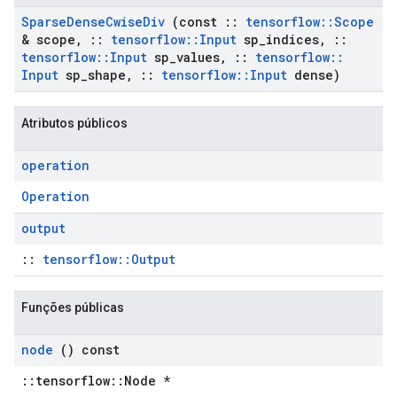
Sparse
Dense
Cwise
Div
(const
::
tensorflow
::
Scope
& scope
,
::
tensorflow
::
Input
sp
_
indices
,
::
tensorflow
::
Input
sp
_
values
,
::
tensorflow
::
Input
sp
_
shape
,
::
tensorflow
::
Input
dense)
Atributos públicos
operation
Operation
output
::
tensorflow::Output
Funções públicas
node
() const
::tensorflow::Node *