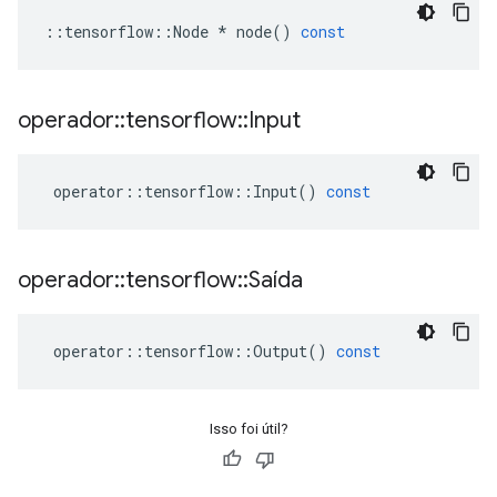
::
tensorflow
::
Node
*
node
()
const
operador
::
tensorflow
::
Input
operator
::
tensorflow
::
Input
()
const
operador
::
tensorflow
::
Saída
operator
::
tensorflow
::
Output
()
const
Isso foi útil?