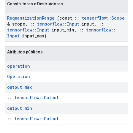
Construtores e Destruidores
Requantization
Range
(const
::
tensorflow
::
Scope
& scope
,
::
tensorflow
::
Input
input
,
::
tensorflow
::
Input
input
_
min
,
::
tensorflow
::
Input
input
_
max)
Atributos públicos
operation
Operation
output
_
max
::
tensorflow::Output
output
_
min
::
tensorflow::Output