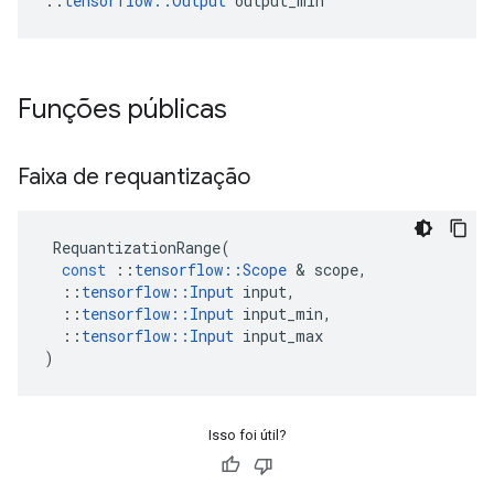
::
tensorflow::Output
 output_min
Funções públicas
Faixa de requantização
RequantizationRange
(
const
::
tensorflow
::
Scope
&
scope
,
::
tensorflow
::
Input
input
,
::
tensorflow
::
Input
input_min
,
::
tensorflow
::
Input
input_max
)
Isso foi útil?