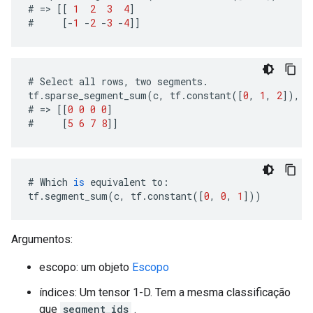
#
=>
[[
1
2
3
4
]
#
[
-
1
-
2
-
3
-
4
]]
#
Select
all
rows
,
two
segments
.
tf
.
sparse_segment_sum
(
c
,
tf
.
constant
([
0
,
1
,
2
]),
t
#
=>
[[
0
0
0
0
]
#
[
5
6
7
8
]]
#
Which
is
equivalent
to
:
tf
.
segment_sum
(
c
,
tf
.
constant
([
0
,
0
,
1
]))
Argumentos:
escopo: um objeto
Escopo
índices: Um tensor 1-D. Tem a mesma classificação
que
segment_ids
.