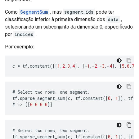
Como
SegmentSum
, mas
segment_ids
pode ter
classificação inferior à primeira dimensão dos
data
,
selecionando um subconjunto da dimensão 0, especificado
por
indices
.
Por exemplo:
c
=
tf
.
constant
([[
1
,
2
,
3
,
4
],
[
-
1
,
-
2
,
-
3
,
-
4
],
[
5
,
6
,
7
,
#
Select
two
rows
,
one
segment
.
tf
.
sparse_segment_sum
(
c
,
tf
.
constant
([
0
,
1
]),
tf
.
c
#
=>
[[
0
0
0
0
]]
#
Select
two
rows
,
two
segment
.
tf
.
sparse_segment_sum
(
c
,
tf
.
constant
([
0
,
1
]),
tf
.
c