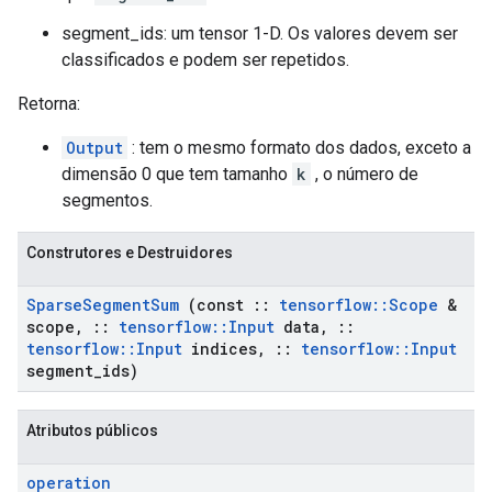
segment_ids: um tensor 1-D. Os valores devem ser
classificados e podem ser repetidos.
Retorna:
Output
: tem o mesmo formato dos dados, exceto a
dimensão 0 que tem tamanho
k
, o número de
segmentos.
Construtores e Destruidores
Sparse
Segment
Sum
(const
::
tensorflow
::
Scope
&
scope
,
::
tensorflow
::
Input
data
,
::
tensorflow
::
Input
indices
,
::
tensorflow
::
Input
segment
_
ids)
Atributos públicos
operation