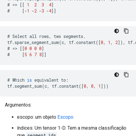
#
=>
[[
1
2
3
4
]
#
[
-
1
-
2
-
3
-
4
]]
#
Select
all
rows
,
two
segments
.
tf
.
sparse_segment_sum
(
c
,
tf
.
constant
([
0
,
1
,
2
]),
tf
.
#
=>
[[
0
0
0
0
]
#
[
5
6
7
8
]]
#
Which
is
equivalent
to
:
tf
.
segment_sum
(
c
,
tf
.
constant
([
0
,
0
,
1
]))
Argumentos:
escopo: um objeto
Escopo
índices: Um tensor 1-D. Tem a mesma classificação
que
segment_ids
.