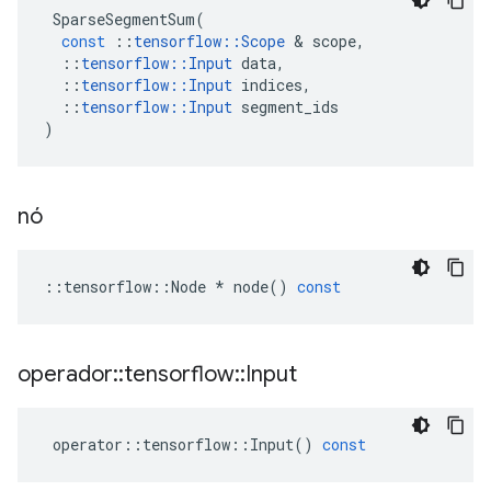
SparseSegmentSum
(
const
::
tensorflow
::
Scope
&
scope
,
::
tensorflow
::
Input
data
,
::
tensorflow
::
Input
indices
,
::
tensorflow
::
Input
segment_ids
)
nó
::
tensorflow
::
Node
*
node
()
const
operador
::
tensorflow
::
Input
operator
::
tensorflow
::
Input
()
const