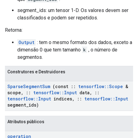
segment_ids: um tensor 1-D. Os valores devem ser
classificados e podem ser repetidos.
Retorna:
Output
: tem o mesmo formato dos dados, exceto a
dimensão 0 que tem tamanho
k
, o número de
segmentos.
Construtores e Destruidores
Sparse
Segment
Sum
(const
::
tensorflow
::
Scope
&
scope
,
::
tensorflow
::
Input
data
,
::
tensorflow
::
Input
indices
,
::
tensorflow
::
Input
segment
_
ids)
Atributos públicos
operation