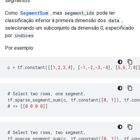
segmentos.
Como
SegmentSum
, mas
segment_ids
pode ter
classificação inferior à primeira dimensão dos
data
,
selecionando um subconjunto da dimensão 0, especificado
por
indices
.
Por exemplo:
c
=
tf
.
constant
([[
1
,
2
,
3
,
4
],
[
-
1
,
-
2
,
-
3
,
-
4
],
[
5
,
6
,
7
,
8
]
#
Select
two
rows
,
one
segment
.
tf
.
sparse_segment_sum
(
c
,
tf
.
constant
([
0
,
1
]),
tf
.
con
#
=>
[[
0
0
0
0
]]
#
Select
two
rows
,
two
segment
.
tf
.
sparse_segment_sum
(
c
,
tf
.
constant
([
0
,
1
]),
tf
.
con