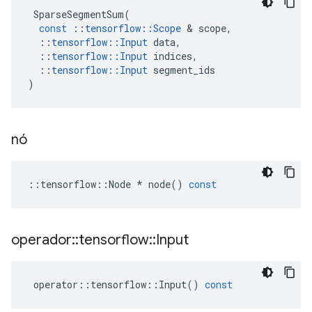
SparseSegmentSum
(
const
::
tensorflow
::
Scope
&
scope
,
::
tensorflow
::
Input
data
,
::
tensorflow
::
Input
indices
,
::
tensorflow
::
Input
segment_ids
)
nó
::
tensorflow
::
Node
*
node
()
const
operador
::
tensorflow
::
Input
operator
::
tensorflow
::
Input
()
const