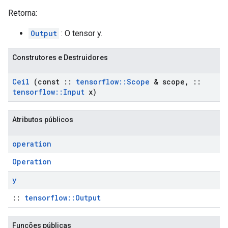
Retorna:
Output
: O tensor y.
Construtores e Destruidores
Ceil
(const
::
tensorflow
::
Scope
& scope
,
::
tensorflow
::
Input
x)
Atributos públicos
operation
Operation
y
::
tensorflow::Output
Funções públicas