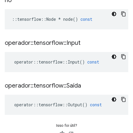
nó
::
tensorflow
::
Node
*
node
()
const
operador
::
tensorflow
::
Input
operator
::
tensorflow
::
Input
()
const
operador
::
tensorflow
::
Saída
operator
::
tensorflow
::
Output
()
const
Isso foi útil?