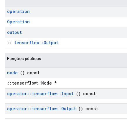
operation
Operation
output
::
tensorflow::Output
Funções públicas
node
() const
::tensorflow::Node *
operator
::
tensorflow
::
Input
() const
operator
::
tensorflow
::
Output
() const