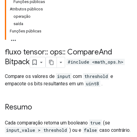
Funções públicas
Atributos públicos
operação
saída
Funções públicas
fluxo tensor
::
ops
::
Compare
And
Bitpack
#include <math_ops.h>
Compare os valores de
input
com
threshold
e
empacote os bits resultantes em um
uint8
.
Resumo
Cada comparação retorna um booleano
true
(se
input_value > threshold
) ou e
false
caso contrário.