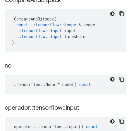
Compare
And
Bitpack
CompareAndBitpack
(
const
::
tensorflow
::
Scope
&
scope
,
::
tensorflow
::
Input
input
,
::
tensorflow
::
Input
threshold
)
nó
::
tensorflow
::
Node
*
node
()
const
operador
::
tensorflow
::
Input
operator
::
tensorflow
::
Input
()
const