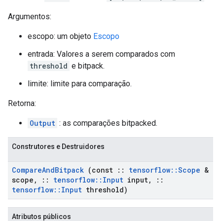
Argumentos:
escopo: um objeto
Escopo
entrada: Valores a serem comparados com
threshold
e bitpack.
limite: limite para comparação.
Retorna:
Output
: as comparações bitpacked.
Construtores e Destruidores
Compare
And
Bitpack
(const
::
tensorflow
::
Scope
&
scope
,
::
tensorflow
::
Input
input
,
::
tensorflow
::
Input
threshold)
Atributos públicos