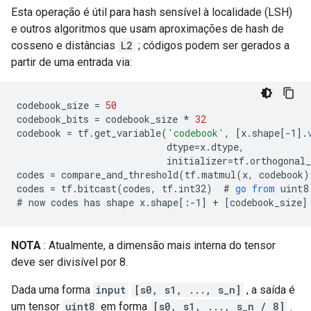
Esta operação é útil para hash sensível à localidade (LSH)
e outros algoritmos que usam aproximações de hash de
cosseno e distâncias
L2
; códigos podem ser gerados a
partir de uma entrada via:
codebook_size
=
50
codebook_bits
=
codebook_size
*
32
codebook
=
tf
.
get_variable
(
'codebook'
,
[
x.shape[-1
]
.
dtype
=
x
.
dtype
,
initializer
=
tf
.
orthogonal_
codes
=
compare_and_threshold
(
tf
.
matmul
(
x
,
codebook
)
codes
=
tf
.
bitcast
(
codes
,
tf
.
int32
)
  # 
go
from
uint8
#
now
codes
has
shape
x
.
shape
[
:-1
]
+
[
codebook_size
]
NOTA
: Atualmente, a dimensão mais interna do tensor
deve ser divisível por 8.
Dada uma forma
input
[s0, s1, ..., s_n]
, a saída é
um tensor
uint8
em forma
[s0, s1, ..., s_n / 8]
.