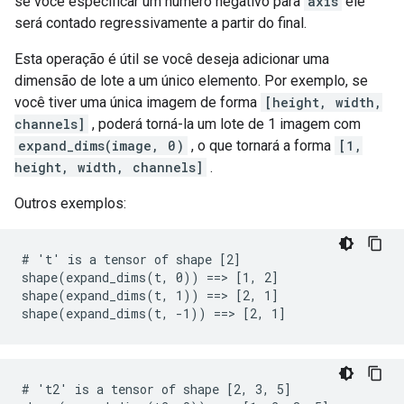
se você especificar um número negativo para
axis
ele
será contado regressivamente a partir do final.
Esta operação é útil se você deseja adicionar uma
dimensão de lote a um único elemento. Por exemplo, se
você tiver uma única imagem de forma
[height, width,
channels]
, poderá torná-la um lote de 1 imagem com
expand_dims(image, 0)
, o que tornará a forma
[1,
height, width, channels]
.
Outros exemplos:
# 't' is a tensor of shape [2]

shape(expand_dims(t, 0)) ==> [1, 2]

shape(expand_dims(t, 1)) ==> [2, 1]

shape(expand_dims(t, -1)) ==> [2, 1]
# 't2' is a tensor of shape [2, 3, 5]
