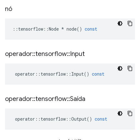
nó
::
tensorflow
::
Node
*
node
()
const
operador
::
tensorflow
::
Input
operator
::
tensorflow
::
Input
()
const
operador
::
tensorflow
::
Saída
operator
::
tensorflow
::
Output
()
const