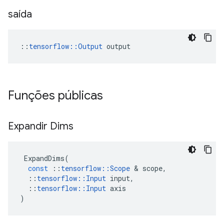
saída
::
tensorflow::Output
 output
Funções públicas
Expandir Dims
ExpandDims
(
const
::
tensorflow
::
Scope
&
scope
,
::
tensorflow
::
Input
input
,
::
tensorflow
::
Input
axis
)