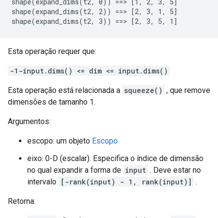
shape(expand_dims(t2, 0)) ==> [1, 2, 3, 5]

shape(expand_dims(t2, 2)) ==> [2, 3, 1, 5]

shape(expand_dims(t2, 3)) ==> [2, 3, 5, 1]
Esta operação requer que:
-1-input.dims() <= dim <= input.dims()
Esta operação está relacionada a
squeeze()
, que remove
dimensões de tamanho 1.
Argumentos:
escopo: um objeto
Escopo
eixo: 0-D (escalar). Especifica o índice de dimensão
no qual expandir a forma de
input
. Deve estar no
intervalo
[-rank(input) - 1, rank(input)]
.
Retorna: