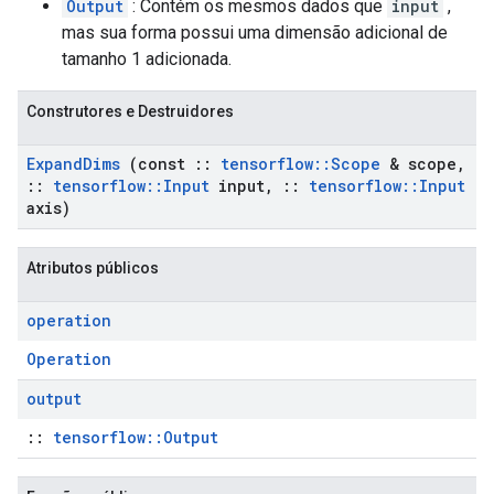
Output
: Contém os mesmos dados que
input
,
mas sua forma possui uma dimensão adicional de
tamanho 1 adicionada.
Construtores e Destruidores
Expand
Dims
(const
::
tensorflow
::
Scope
& scope
,
::
tensorflow
::
Input
input
,
::
tensorflow
::
Input
axis)
Atributos públicos
operation
Operation
output
::
tensorflow::Output