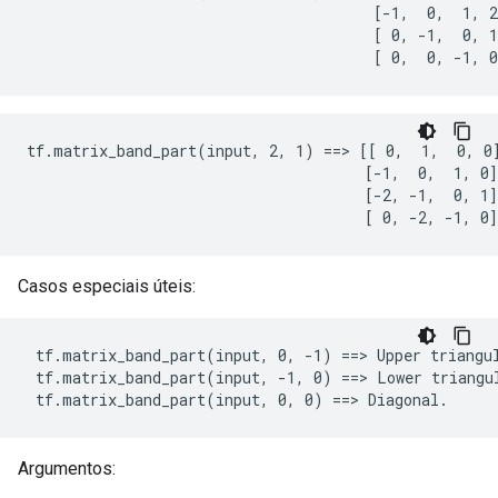
                                       [-1,  0,  1, 2
                                       [ 0, -1,  0, 1
                                       [ 0,  0, -1, 0
tf.matrix_band_part(input, 2, 1) ==> [[ 0,  1,  0, 0]
                                      [-1,  0,  1, 0]

                                      [-2, -1,  0, 1]

                                      [ 0, -2, -1, 0]
Casos especiais úteis:
 tf.matrix_band_part(input, 0, -1) ==> Upper triangul
 tf.matrix_band_part(input, -1, 0) ==> Lower triangul
 tf.matrix_band_part(input, 0, 0) ==> Diagonal.
Argumentos: