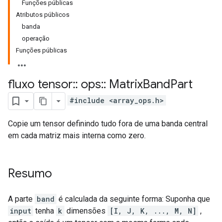
Funções públicas
Atributos públicos
banda
operação
Funções públicas
fluxo tensor
::
ops
::
Matrix
Band
Part
#include <array_ops.h>
Copie um tensor definindo tudo fora de uma banda central
em cada matriz mais interna como zero.
Resumo
A parte
band
é calculada da seguinte forma: Suponha que
input
tenha
k
dimensões
[I, J, K, ..., M, N]
,