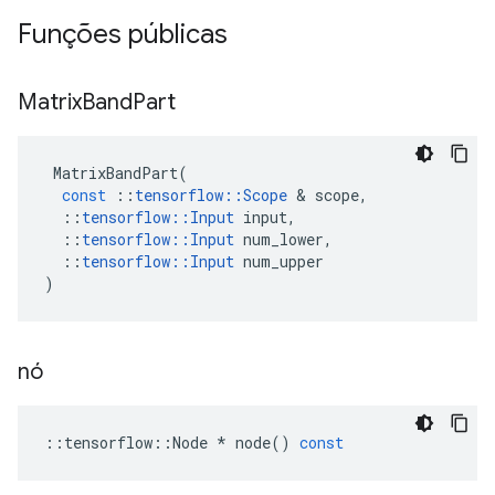
Funções públicas
Matrix
Band
Part
MatrixBandPart
(
const
::
tensorflow
::
Scope
&
scope
,
::
tensorflow
::
Input
input
,
::
tensorflow
::
Input
num_lower
,
::
tensorflow
::
Input
num_upper
)
nó
::
tensorflow
::
Node
*
node
()
const