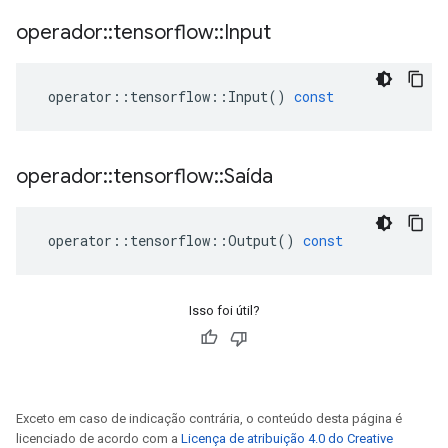
operador
::
tensorflow
::
Input
operator
::
tensorflow
::
Input
()
const
operador
::
tensorflow
::
Saída
operator
::
tensorflow
::
Output
()
const
Isso foi útil?
Exceto em caso de indicação contrária, o conteúdo desta página é
licenciado de acordo com a
Licença de atribuição 4.0 do Creative