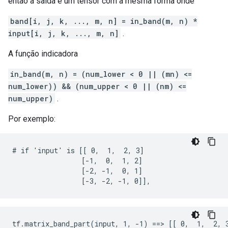
então a saída é um tensor com a mesma forma onde
band[i, j, k, ..., m, n] = in_band(m, n) *
input[i, j, k, ..., m, n]
.
A função indicadora
in_band(m, n) = (num_lower < 0 || (mn) <=
num_lower)) && (num_upper < 0 || (nm) <=
num_upper)
.
Por exemplo:
# if 'input' is [[ 0,  1,  2, 3]

                 [-1,  0,  1, 2]

                 [-2, -1,  0, 1]

                 [-3, -2, -1, 0]],
tf.matrix_band_part(input, 1, -1) ==> [[ 0,  1,  2, 3