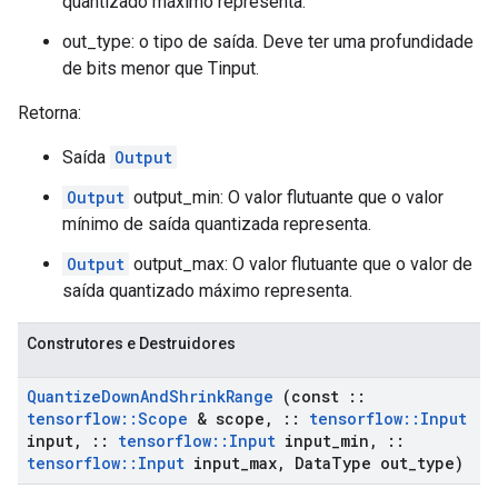
quantizado máximo representa.
out_type: o tipo de saída. Deve ter uma profundidade
de bits menor que Tinput.
Retorna:
Saída
Output
Output
output_min: O valor flutuante que o valor
mínimo de saída quantizada representa.
Output
output_max: O valor flutuante que o valor de
saída quantizado máximo representa.
Construtores e Destruidores
Quantize
Down
And
Shrink
Range
(const
::
tensorflow
::
Scope
& scope
,
::
tensorflow
::
Input
input
,
::
tensorflow
::
Input
input
_
min
,
::
tensorflow
::
Input
input
_
max
,
Data
Type out
_
type)