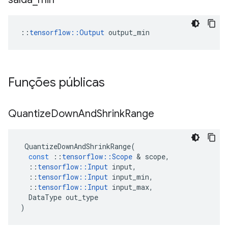
::
tensorflow::Output
 output_min
Funções públicas
Quantize
Down
And
Shrink
Range
QuantizeDownAndShrinkRange
(
const
::
tensorflow
::
Scope
&
scope
,
::
tensorflow
::
Input
input
,
::
tensorflow
::
Input
input_min
,
::
tensorflow
::
Input
input_max
,
DataType
out_type
)