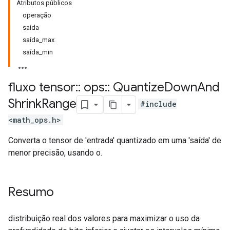
Atributos públicos
operação
saída
saída_max
saída_min
fluxo tensor
::
ops
::
Quantize
Down
And
Shrink
Range
#include
<math_ops.h>
Converta o tensor de 'entrada' quantizado em uma 'saída' de
menor precisão, usando o.
Resumo
distribuição real dos valores para maximizar o uso da