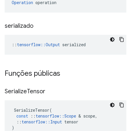
Operation
 operation
serializado
::
tensorflow::Output
 serialized
Funções públicas
Serialize
Tensor
SerializeTensor
(
const
::
tensorflow
::
Scope
&
scope
,
::
tensorflow
::
Input
tensor
)