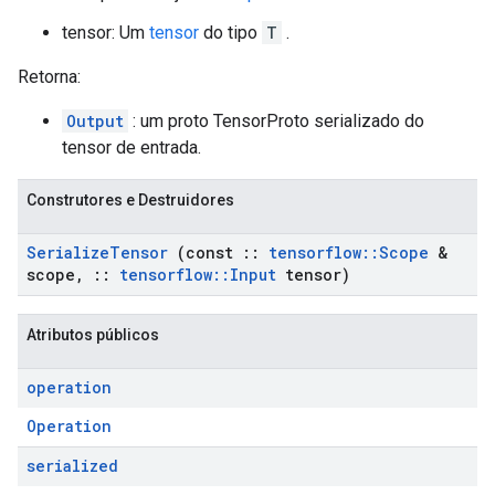
tensor: Um
tensor
do tipo
T
.
Retorna:
Output
: um proto TensorProto serializado do
tensor de entrada.
Construtores e Destruidores
Serialize
Tensor
(const
::
tensorflow
::
Scope
&
scope
,
::
tensorflow
::
Input
tensor)
Atributos públicos
operation
Operation
serialized