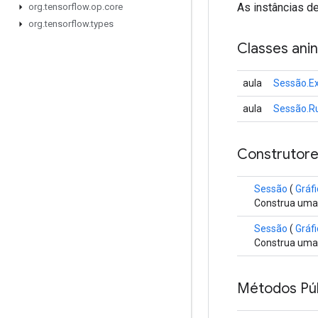
As instâncias d
org
.
tensorflow
.
op
.
core
org
.
tensorflow
.
types
Classes ani
aula
Sessão.E
aula
Sessão.R
Construtore
Sessão
(
Gráf
Construa uma
Sessão
(
Gráf
Construa uma
Métodos Púb