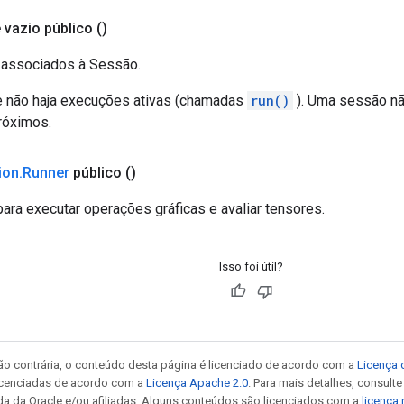
 vazio público
()
 associados à Sessão.
e não haja execuções ativas (chamadas
run()
). Uma sessão nã
róximos.
ion
.
Runner
público
()
ara executar operações gráficas e avaliar tensores.
Isso foi útil?
ão contrária, o conteúdo desta página é licenciado de acordo com a
Licença 
icenciadas de acordo com a
Licença Apache 2.0
. Para mais detalhes, consult
da da Oracle e/ou afiliadas. Alguns conteúdos são licenciados com a
licença