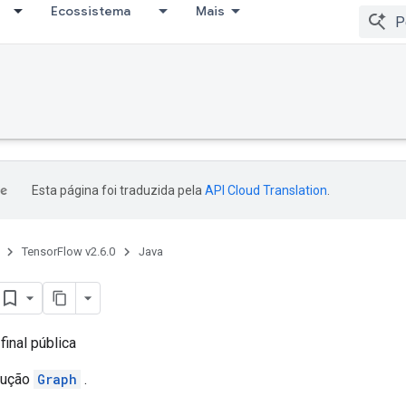
Ecossistema
Mais
Esta página foi traduzida pela
API Cloud Translation
.
TensorFlow v2.6.0
Java
final pública
cução
Graph
.