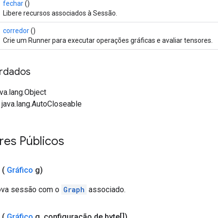
fechar
()
Libere recursos associados à Sessão.
corredor
()
Crie um Runner para executar operações gráficas e avaliar tensores.
rdados
va.lang.Object
 java.lang.AutoCloseable
res Públicos
(
Gráfico
g)
ova sessão com o
Graph
associado.
(
Gráfico
g
,
configuração de byte[])