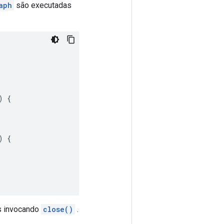
aph
são executadas
)
{
)
{
os invocando
close()
.