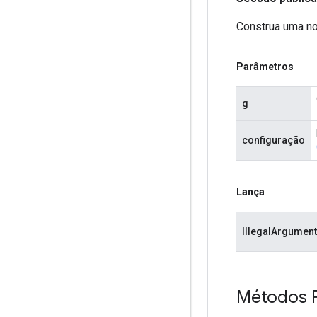
Construa uma n
Parâmetros
g
configuração
Lança
IllegalArgumen
Métodos P