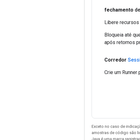
fechamento
de
Libere recursos
Bloqueia até qu
após retornos p
Corredor
Sess
Crie um Runner p
Exceto no caso de indicaç
amostras de código são l
Java é uma marca registra