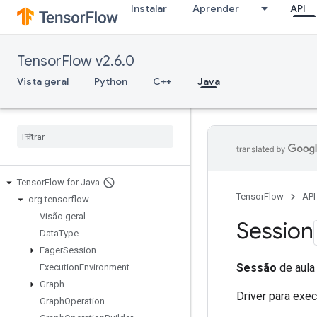
Instalar
Aprender
API
TensorFlow v2.6.0
Vista geral
Python
C++
Java
Tensor
Flow for Java
TensorFlow
API
org
.
tensorflow
Visão geral
Session
Data
Type
Eager
Session
Sessão
de aula 
Execution
Environment
Graph
Driver para exe
Graph
Operation