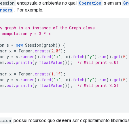
ession
encapsula o ambiente no qual
Operation
s em um
Gr
nsors
. Por exemplo:
y graph is an instance of the Graph class
 computation y = 3 * x
on
s
=
new
Session
(
graph
))
{
sor
x
=
Tensor
.
create
(
2.0f
);
or
y
=
s
.
runner
().
feed
(
"x"
,
x
).
fetch
(
"y"
).
run
().
get
(
0
)
em
.
out
.
println
(
y
.
floatValue
());
// Will print 6.0f
sor
x
=
Tensor
.
create
(
1.1f
);
or
y
=
s
.
runner
().
feed
(
"x"
,
x
).
fetch
(
"y"
).
run
().
get
(
0
)
em
.
out
.
println
(
y
.
floatValue
());
// Will print 3.3f
ssion
possui recursos que
devem
ser explicitamente liberad