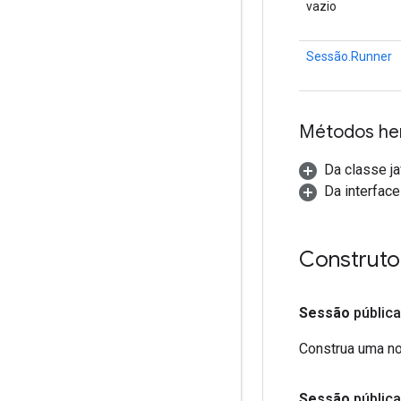
vazio
Sessão.Runner
Métodos he
Da classe ja
Da interface
Construto
Sessão
pública
Construa uma n
Sessão
pública