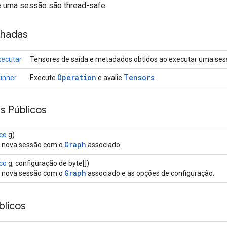
e uma sessão são thread-safe.
nhadas
xecutar
Tensores de saída e metadados obtidos ao executar uma ses
Operation
Tensors
unner
Execute
e avalie
.
s Públicos
ico
g)
Graph
 nova sessão com o
associado.
ico
g, configuração de byte[])
Graph
 nova sessão com o
associado e as opções de configuração.
licos