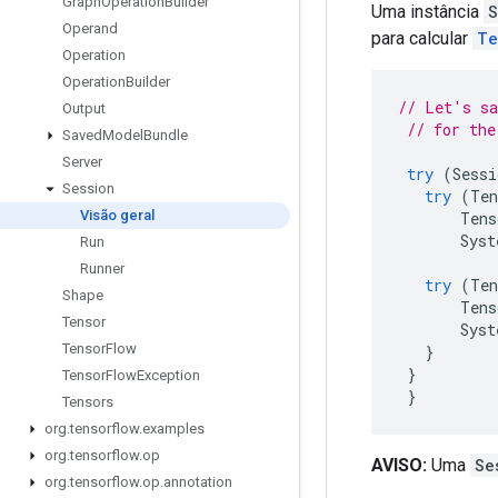
Graph
Operation
Builder
Uma instância
S
Operand
para calcular
Te
Operation
Operation
Builder
// Let's sa
Output
// for the
Saved
Model
Bundle
Server
try
(
Sessi
Session
try
(
Ten
Visão geral
Tens
Syst
Run
Runner
try
(
Ten
Shape
Tens
Tensor
Syst
Tensor
Flow
}
}
Tensor
Flow
Exception
}
Tensors
org
.
tensorflow
.
examples
org
.
tensorflow
.
op
AVISO:
Uma
Se
org
.
tensorflow
.
op
.
annotation