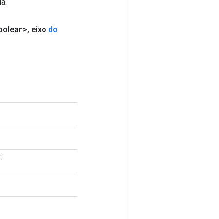
a.
oolean>
,
eixo
do
.