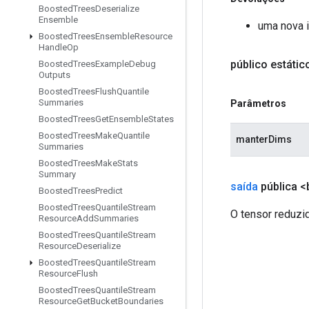
Boosted
Trees
Deserialize
Ensemble
uma nova i
Boosted
Trees
Ensemble
Resource
Handle
Op
público estáti
Boosted
Trees
Example
Debug
Outputs
Boosted
Trees
Flush
Quantile
Summaries
Parâmetros
Boosted
Trees
Get
Ensemble
States
Boosted
Trees
Make
Quantile
manterDims
Summaries
Boosted
Trees
Make
Stats
Summary
saída
pública <
Boosted
Trees
Predict
Boosted
Trees
Quantile
Stream
O tensor reduzi
Resource
Add
Summaries
Boosted
Trees
Quantile
Stream
Resource
Deserialize
Boosted
Trees
Quantile
Stream
Resource
Flush
Boosted
Trees
Quantile
Stream
Resource
Get
Bucket
Boundaries