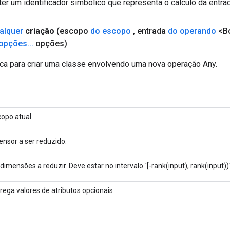
er um identificador simbólico que representa o cálculo da entrad
alquer
criação
(escopo
do escopo
,
entrada
do operando
<B
opções
.
.
.
opções)
ca para criar uma classe envolvendo uma nova operação Any.
copo atual
ensor a ser reduzido.
dimensões a reduzir. Deve estar no intervalo `[-rank(input), rank(input))`
rega valores de atributos opcionais