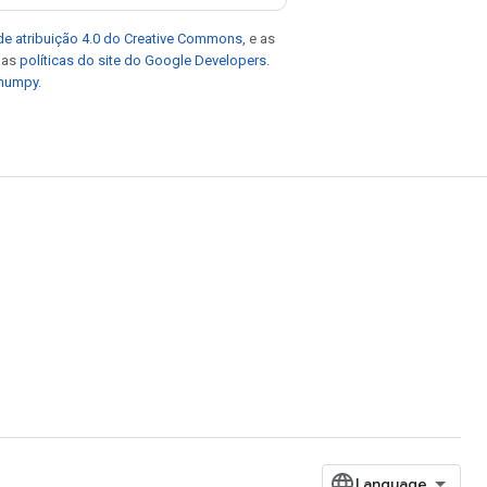
de atribuição 4.0 do Creative Commons
, e as
e as
políticas do site do Google Developers
.
 numpy
.