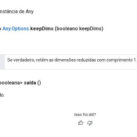
nstância de Any
co
Any
.
Options
keep
Dims
(booleano keep
Dims)
Se verdadeiro, retém as dimensões reduzidas com comprimento 1.
booleana>
saída
()
do.
Isso foi útil?