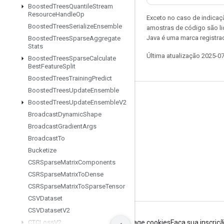
Boosted
Trees
Quantile
Stream
Resource
Handle
Op
Exceto no caso de indicaç
Boosted
Trees
Serialize
Ensemble
amostras de código são l
Java é uma marca registra
Boosted
Trees
Sparse
Aggregate
Stats
Última atualização 2025-0
Boosted
Trees
Sparse
Calculate
Best
Feature
Split
Boosted
Trees
Training
Predict
Boosted
Trees
Update
Ensemble
Permanecer conectado
Boosted
Trees
Update
Ensemble
V2
Broadcast
Dynamic
Shape
Blog
Broadcast
Gradient
Args
Fórum
Broadcast
To
GitHub
Bucketize
CSRSparse
Matrix
Components
Twitter
CSRSparse
Matrix
To
Dense
YouTube
CSRSparse
Matrix
To
Sparse
Tensor
CSVDataset
CSVDataset
V2
Termos de Serviço
CTCLoss
V2
Privacidade
Manage cookies
Faça sua inscriç