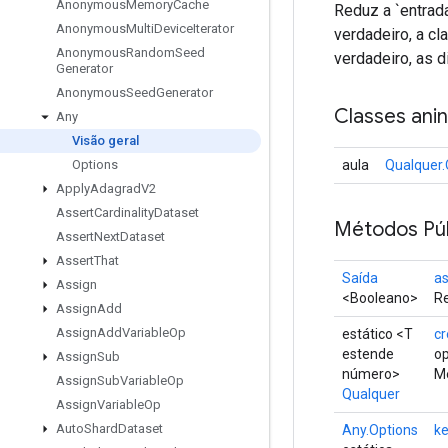
Anonymous
Memory
Cache
Reduz a `entrad
Anonymous
Multi
Device
Iterator
verdadeiro, a cl
Anonymous
Random
Seed
verdadeiro, as 
Generator
Anonymous
Seed
Generator
Classes ani
Any
Visão geral
aula
Qualquer
Options
Apply
Adagrad
V2
Assert
Cardinality
Dataset
Métodos Púb
Assert
Next
Dataset
Assert
That
Saída
a
Assign
<Booleano>
Re
Assign
Add
Assign
Add
Variable
Op
estático <T
cr
estende
o
Assign
Sub
número>
Mé
Assign
Sub
Variable
Op
Qualquer
Assign
Variable
Op
Auto
Shard
Dataset
Any.Options
k