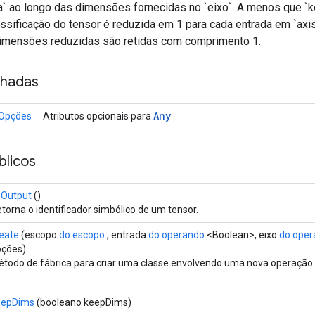
a` ao longo das dimensões fornecidas no `eixo`. A menos que `
assificação do tensor é reduzida em 1 para cada entrada em `axi
dimensões reduzidas são retidas com comprimento 1.
nhadas
Any
.Opções
Atributos opcionais para
licos
sOutput
()
torna o identificador simbólico de um tensor.
eate
(escopo
do escopo
, entrada
do operando
<Boolean>, eixo
do oper
pções)
todo de fábrica para criar uma classe envolvendo uma nova operação
eepDims
(booleano keepDims)