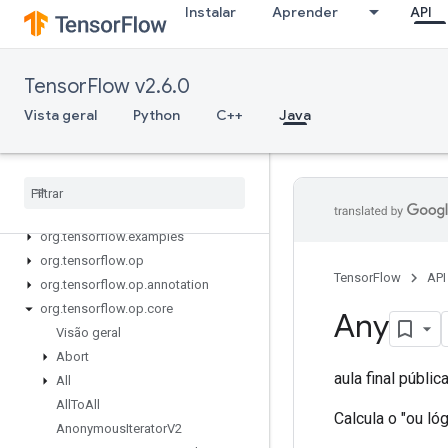
Instalar
Aprender
API
TensorFlow v2.6.0
Vista geral
Python
C++
Java
Tensor
Flow for Java
org
.
tensorflow
org
.
tensorflow
.
examples
org
.
tensorflow
.
op
TensorFlow
API
org
.
tensorflow
.
op
.
annotation
org
.
tensorflow
.
op
.
core
Any
Visão geral
Abort
aula final públic
All
All
To
All
Calcula o "ou l
Anonymous
Iterator
V2