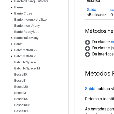
estática
Banded
Triangular
Solve
Barrier
Saída
sa
Barrier
Close
<Booleano>
O 
Barrier
Incomplete
Size
Barrier
Insert
Many
Métodos he
Barrier
Ready
Size
Barrier
Take
Many
Da classe
o
Batch
Da classe ja
Batch
Mat
Mul
V2
Da interfac
Batch
Mat
Mul
V3
Batch
To
Space
Batch
To
Space
Nd
Métodos P
Bessel
I0
Bessel
I1
Bessel
J0
Saída
pública 
Bessel
J1
Retorna o identi
Bessel
K0
Bessel
K0e
As entradas par
Bessel
K1