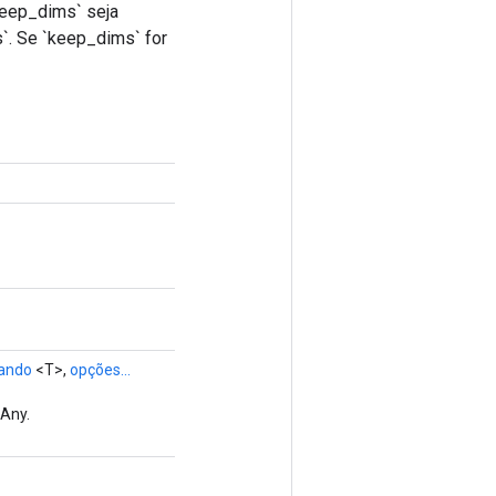
keep_dims` seja
s`. Se `keep_dims` for
ando
<T>,
opções...
 Any.