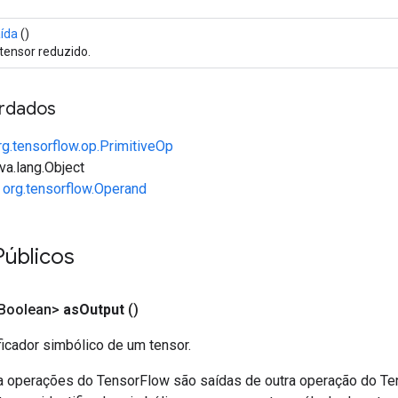
ída
()
tensor reduzido.
rdados
rg.tensorflow.op.PrimitiveOp
va.lang.Object
e
org.tensorflow.Operand
úblicos
<Boolean>
as
Output
()
ficador simbólico de um tensor.
a operações do TensorFlow são saídas de outra operação do T