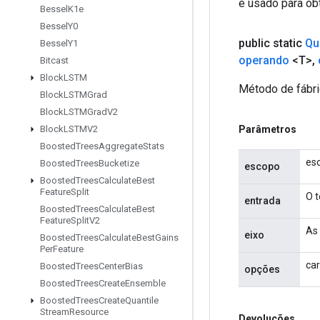
é usado para obt
Bessel
K1e
Bessel
Y0
public static
Qu
Bessel
Y1
operando
<T>
,
Bitcast
Block
LSTM
Método de fábri
Block
LSTMGrad
Block
LSTMGrad
V2
Parâmetros
Block
LSTMV2
Boosted
Trees
Aggregate
Stats
es
Boosted
Trees
Bucketize
escopo
Boosted
Trees
Calculate
Best
Feature
Split
O t
entrada
Boosted
Trees
Calculate
Best
Feature
Split
V2
As 
eixo
Boosted
Trees
Calculate
Best
Gains
Per
Feature
car
Boosted
Trees
Center
Bias
opções
Boosted
Trees
Create
Ensemble
Boosted
Trees
Create
Quantile
Stream
Resource
Devoluções