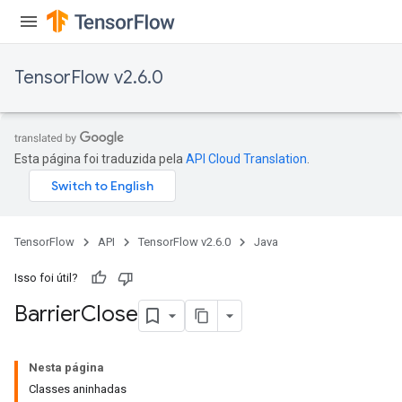
TensorFlow v2.6.0
Esta página foi traduzida pela
API Cloud Translation
.
TensorFlow
API
TensorFlow v2.6.0
Java
Isso foi útil?
Barrier
Close
Nesta página
Classes aninhadas