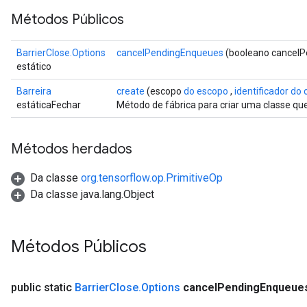
Métodos Públicos
BarrierClose.Options
cancelPendingEnqueues
(booleano cancel
estático
Barreira
create
(escopo
do escopo
,
identificador do
estáticaFechar
Método de fábrica para criar uma classe qu
Métodos herdados
t
Da classe
org.tensorflow.op.PrimitiveOp
Da classe java.lang.Object
Métodos Públicos
source
public static
Barrier
Close
.
Options
cancel
Pending
Enqueue
leOp