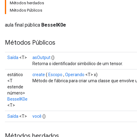
Métodos herdados
Métodos Públicos
aula final pública
BesselK0e
Métodos Públicos
Saída
<T>
asOutput
()
Retorna o identificador simbólico de um tensor.
estático
create
(
Escopo
,
Operando
<T> x)
<T
Método de fábrica para criar uma classe que envolve
estende
t
número>
BesselK0e
<T>
Saída
<T>
você
()
source
Métodos herdados