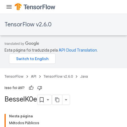
TensorFlow v2.6.0
Esta página foi traduzida pela
API Cloud Translation
.
TensorFlow
API
TensorFlow v2.6.0
Java
Isso foi útil?
Bessel
K0e
Nesta página
Métodos Públicos