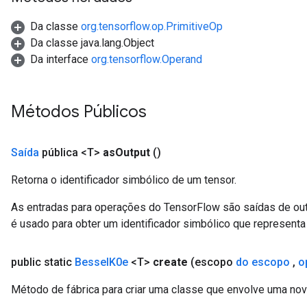
Da classe
org.tensorflow.op.PrimitiveOp
leOp
Da classe java.lang.Object
Da interface
org.tensorflow.Operand
Métodos Públicos
Saída
pública <T>
as
Output
()
Retorna o identificador simbólico de um tensor.
As entradas para operações do TensorFlow são saídas de ou
é usado para obter um identificador simbólico que representa 
Flush
public static
Bessel
K0e
<T>
create
(escopo
do escopo
,
o
Método de fábrica para criar uma classe que envolve uma no
eHandleOp