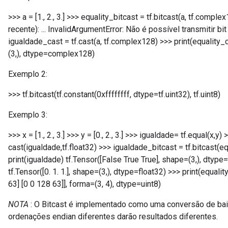
>>> a = [1., 2., 3.] >>> equality_bitcast = tf.bitcast(a, tf.com
recente): ... InvalidArgumentError: Não é possível transmitir bit
igualdade_cast = tf.cast(a, tf.complex128) >>> print(equality_cas
(3,), dtype=complex128)
Exemplo 2:
>>> tf.bitcast(tf.constant(0xffffffff, dtype=tf.uint32), tf.uint8)
Exemplo 3:
Flush
>>> x = [1., 2., 3.] >>> y = [0., 2., 3.] >>> igualdade= tf.equal(x,y
cast(igualdade,tf.float32) >>> igualdade_bitcast = tf.bitcast(e
eHandleOp
print(igualdade) tf.Tensor([False True True], shape=(3,), dtype=
tf.Tensor([0. 1. 1.], shape=(3,), dtype=float32) >>> print(equality
63] [0 0 128 63]], forma=(3, 4), dtype=uint8)
ureSplit
NOTA
: O Bitcast é implementado como uma conversão de baix
ordenações endian diferentes darão resultados diferentes.