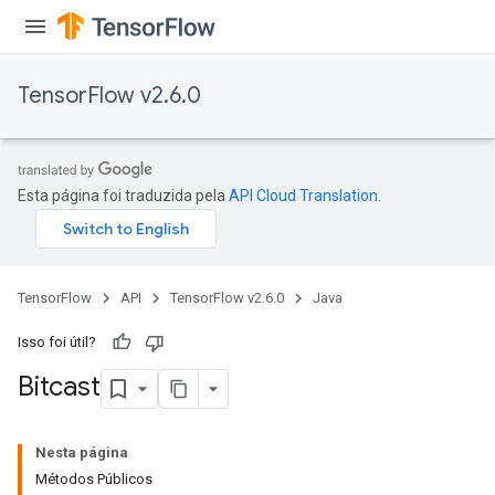
TensorFlow v2.6.0
Esta página foi traduzida pela
API Cloud Translation
.
TensorFlow
API
TensorFlow v2.6.0
Java
Isso foi útil?
Bitcast
Nesta página
Métodos Públicos