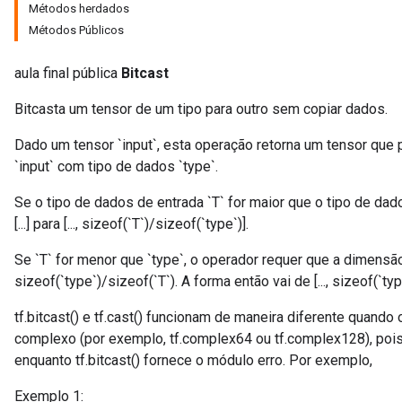
Métodos herdados
Métodos Públicos
aula final pública
Bitcast
Bitcasta um tensor de um tipo para outro sem copiar dados.
Dado um tensor `input`, esta operação retorna um tensor qu
t
`input` com tipo de dados `type`.
Se o tipo de dados de entrada `T` for maior que o tipo de da
[...] para [..., sizeof(`T`)/sizeof(`type`)].
Se `T` for menor que `type`, o operador requer que a dimensão 
sizeof(`type`)/sizeof(`T`). A forma então vai de [..., sizeof(`type`
source
tf.bitcast() e tf.cast() funcionam de maneira diferente quand
complexo (por exemplo, tf.complex64 ou tf.complex128), pois tf
leOp
enquanto tf.bitcast() fornece o módulo erro. Por exemplo,
Exemplo 1: