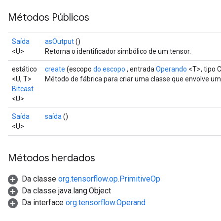
Métodos Públicos
Saída
asOutput
()
<U>
Retorna o identificador simbólico de um tensor.
estático
create
(escopo
do escopo
, entrada
Operando
<T>, tipo 
<U, T>
Método de fábrica para criar uma classe que envolve um
Bitcast
<U>
Saída
saída
()
<U>
Métodos herdados
Da classe
org.tensorflow.op.PrimitiveOp
Da classe java.lang.Object
Da interface
org.tensorflow.Operand