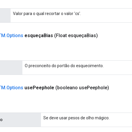
Valor para o qual recortar o valor 'cs'.
TM
.
Options
esqueça
Bias
(Float esqueça
Bias)
O preconceito do portão do esquecimento.
TM
.
Options
use
Peephole
(booleano use
Peephole)
Se deve usar pesos de olho mágico.
co