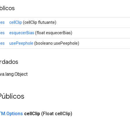
licos
ões
cellClip
(cellClip flutuante)
ões
esquecerBias
(float esquecerBias)
ões
usePeephole
(booleano usePeephole)
rdados
va.lang.Object
úblicos
TM
.
Options
cell
Clip
(Float cell
Clip)