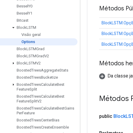
Bessel
Y0
Métodos Púb
Bessel
Y1
Bitcast
BlockLSTM.Opç
Block
LSTM
BlockLSTM.Opç
Visão geral
Options
BlockLSTM.Opç
Block
LSTMGrad
Block
LSTMGrad
V2
Métodos he
Block
LSTMV2
Boosted
Trees
Aggregate
Stats
Da classe ja
Boosted
Trees
Bucketize
Boosted
Trees
Calculate
Best
Feature
Split
Métodos P
Boosted
Trees
Calculate
Best
Feature
Split
V2
Boosted
Trees
Calculate
Best
Gains
Per
Feature
public
Block
LS
Boosted
Trees
Center
Bias
Boosted
Trees
Create
Ensemble
Parâmetros