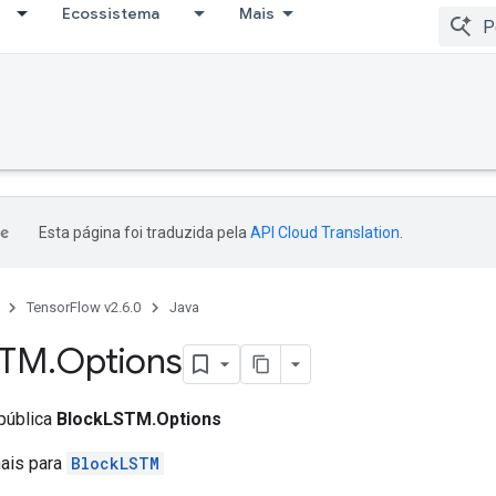
Ecossistema
Mais
Esta página foi traduzida pela
API Cloud Translation
.
TensorFlow v2.6.0
Java
STM
.
Options
 pública
BlockLSTM.Options
nais para
BlockLSTM