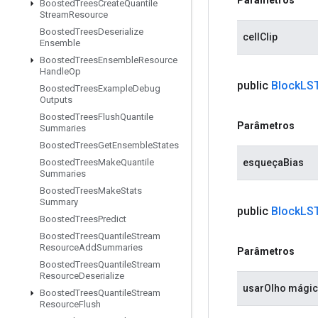
Boosted
Trees
Create
Quantile
Stream
Resource
Boosted
Trees
Deserialize
cellClip
Ensemble
Boosted
Trees
Ensemble
Resource
Handle
Op
public
Block
LS
Boosted
Trees
Example
Debug
Outputs
Boosted
Trees
Flush
Quantile
Parâmetros
Summaries
Boosted
Trees
Get
Ensemble
States
esqueçaBias
Boosted
Trees
Make
Quantile
Summaries
Boosted
Trees
Make
Stats
Summary
public
Block
LS
Boosted
Trees
Predict
Boosted
Trees
Quantile
Stream
Resource
Add
Summaries
Parâmetros
Boosted
Trees
Quantile
Stream
Resource
Deserialize
usarOlho mági
Boosted
Trees
Quantile
Stream
Resource
Flush