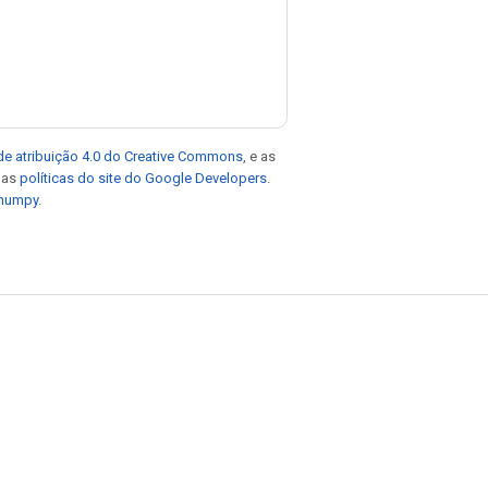
de atribuição 4.0 do Creative Commons
, e as
e as
políticas do site do Google Developers
.
 numpy
.