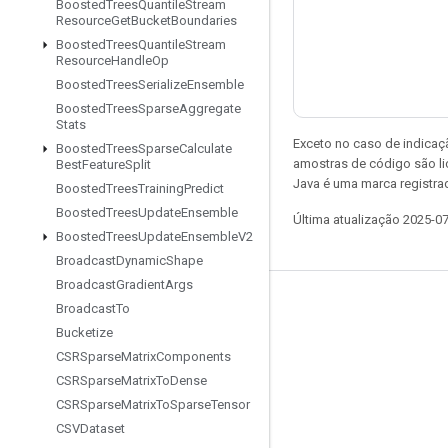
Boosted
Trees
Quantile
Stream
Resource
Get
Bucket
Boundaries
Boosted
Trees
Quantile
Stream
Resource
Handle
Op
Boosted
Trees
Serialize
Ensemble
Boosted
Trees
Sparse
Aggregate
Stats
Exceto no caso de indicaç
Boosted
Trees
Sparse
Calculate
amostras de código são l
Best
Feature
Split
Java é uma marca registra
Boosted
Trees
Training
Predict
Boosted
Trees
Update
Ensemble
Última atualização 2025-0
Boosted
Trees
Update
Ensemble
V2
Broadcast
Dynamic
Shape
Broadcast
Gradient
Args
Permanecer conectado
Broadcast
To
Bucketize
Blog
CSRSparse
Matrix
Components
Fórum
CSRSparse
Matrix
To
Dense
CSRSparse
Matrix
To
Sparse
Tensor
GitHub
CSVDataset
Twitter