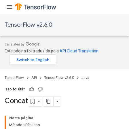
TensorFlow v2.6.0
Esta página foi traduzida pela
API Cloud Translation
.
TensorFlow
API
TensorFlow v2.6.0
Java
Isso foi útil?
Concat
Nesta página
Métodos Públicos