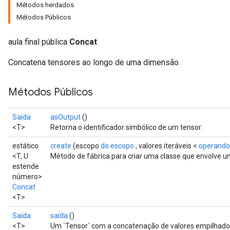
Métodos herdados
Métodos Públicos
aula final pública
Concat
Concatena tensores ao longo de uma dimensão.
Métodos Públicos
Saída
asOutput
()
<T>
Retorna o identificador simbólico de um tensor.
estático
create
(escopo
do escopo
, valores iteráveis ​​<
operando
<T, U
Método de fábrica para criar uma classe que envolve 
estende
número>
Concat
<T>
Saída
saída
()
<T>
Um `Tensor` com a concatenação de valores empilhado