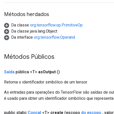
Métodos herdados
Da classe
org.tensorflow.op.PrimitiveOp
Da classe java.lang.Object
Da interface
org.tensorflow.Operand
Métodos Públicos
Saída
pública <T>
as
Output
()
Retorna o identificador simbólico de um tensor.
As entradas para operações do TensorFlow são saídas de ou
é usado para obter um identificador simbólico que representa 
public static
Concat
<T>
create
(escopo
do escopo
,
valor