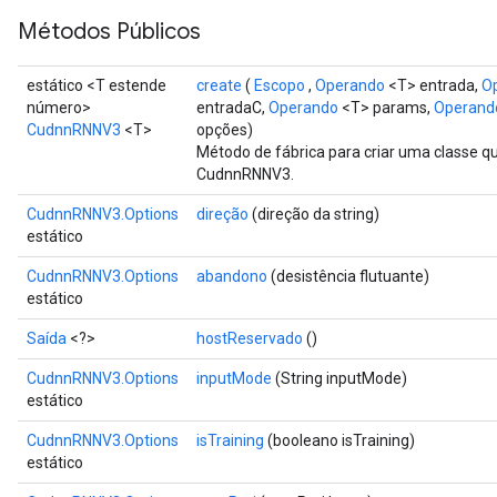
Métodos Públicos
estático <T estende
create
(
Escopo
,
Operando
<T> entrada,
O
número>
entradaC,
Operando
<T> params,
Operand
CudnnRNNV3
<T>
opções)
Método de fábrica para criar uma classe 
CudnnRNNV3.
CudnnRNNV3.Options
direção
(direção da string)
estático
Batch
CudnnRNNV3.Options
abandono
(desistência flutuante)
estático
atch
Saída
<?>
hostReservado
()
CudnnRNNV3.Options
inputMode
(String inputMode)
estático
CudnnRNNV3.Options
isTraining
(booleano isTraining)
estático