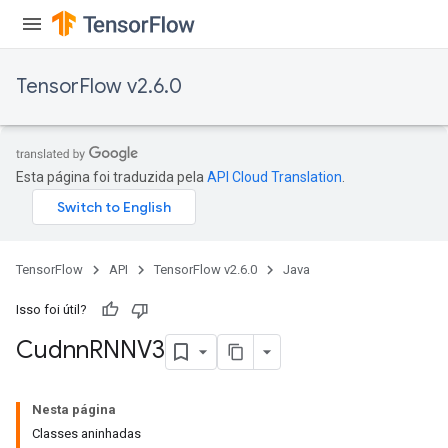
TensorFlow v2.6.0
Esta página foi traduzida pela
API Cloud Translation
.
TensorFlow
API
TensorFlow v2.6.0
Java
Isso foi útil?
Cudnn
RNNV3
Nesta página
Classes aninhadas