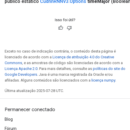
público estático
Cudnn
RNNV3
.
Options
time
Major
(Boolean
Isso foi útil?
sGradAccumDebug
rs
ersGradAccumDebug
rs
Exceto no caso de indicação contrária, o conteúdo desta página é
ersGradAccumDebug
licenciado de acordo com a
Licença de atribuição 4.0 do Creative
Parameters
Commons
, e as amostras de código são licenciadas de acordo com a
Licença Apache 2.0
. Para mais detalhes, consulte as
políticas do site do
GradAccumDebug
Google Developers
. Java é uma marca registrada da Oracle e/ou
afiliadas. Alguns conteúdos são licenciados com a
licença numpy
.
rParameters
torParametersGradAccumDebug
Última atualização 2025-07-28 UTC.
Parameters
ters
tersGradAccumDebug
Permanecer conectado
arameters
Blog
ParametersGradAccumDebug
Fórum
meters