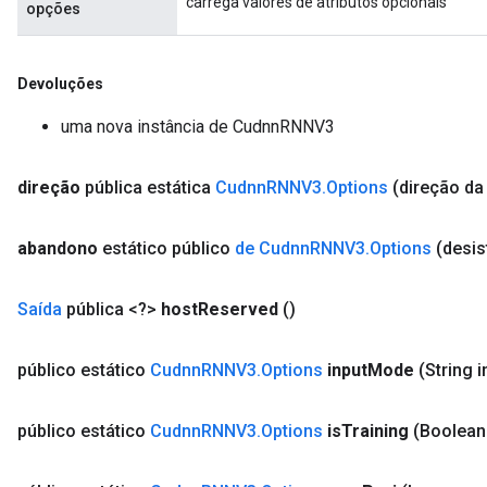
carrega valores de atributos opcionais
opções
Devoluções
uma nova instância de CudnnRNNV3
direção
pública estática
Cudnn
RNNV3
.
Options
(direção da 
abandono
estático público
de Cudnn
RNNV3
.
Options
(desis
Saída
pública <?>
host
Reserved
()
público estático
Cudnn
RNNV3
.
Options
input
Mode
(String i
público estático
Cudnn
RNNV3
.
Options
is
Training
(Boolean