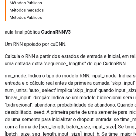
Métodos Públicos
Métodos herdados
Métodos Públicos
aula final pública
CudnnRNNV3
Um RNN apoiado por cuDNN.
Calcula o RNN a partir dos estados de entrada e inicial, em re
uma entrada extra "sequence_lengths" do que CudnnRNN.
rnn_mode: Indica o tipo do modelo RNN. input_mode: Indica se
entrada e o cálculo real antes da primeira camada. 'skip_inpu
num_units; 'auto_select' implica 'skip_input' quando input_siz
'linear_input'. direção: Indica se um modelo bidirecional será 
"bidirecional". abandono: probabilidade de abandono. Quando 
desabilitado. seed: A primeira parte de uma semente para inic
de uma semente para inicializar o dropout. entrada: se time_m
com a forma de [seq_length, batch_size, input_size]. Se time_
[batch_size, seq_length, input_size]. input_h: Se time_major 