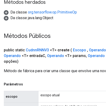
Métodos herdados
Da classe
org.tensorflow.op.PrimitiveOp
Da classe java.lang.Object
Métodos Públicos
public static
Cudnn
RNNV3
<T>
create
(
Escopo
,
Operando
Operando
<T> entrada
C
,
Operando
<T> params
,
Operando
opções)
Método de fábrica para criar uma classe que envolve uma n
Parâmetros
escopo atual
escopo