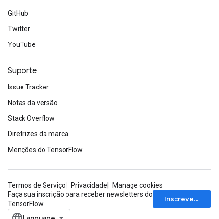
ametersGradAccumDebug
GitHub
rs
Twitter
ersGradAccumDebug
YouTube
tDescentParameters
ntDescentParametersGradAccumDebug
Suporte
Issue Tracker
Notas da versão
Stack Overflow
Diretrizes da marca
Menções do TensorFlow
Termos de Serviço
Privacidade
Manage cookies
Faça sua inscrição para receber newsletters do
Inscrever-se
TensorFlow