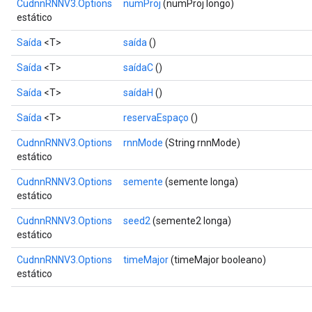
CudnnRNNV3.Options
numProj
(numProj longo)
estático
Saída
<T>
saída
()
Saída
<T>
saídaC
()
Saída
<T>
saídaH
()
Saída
<T>
reservaEspaço
()
CudnnRNNV3.Options
rnnMode
(String rnnMode)
estático
CudnnRNNV3.Options
semente
(semente longa)
estático
CudnnRNNV3.Options
seed2
(semente2 longa)
estático
CudnnRNNV3.Options
timeMajor
(timeMajor booleano)
estático