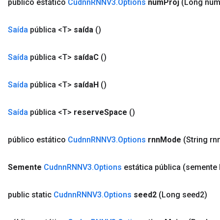
público estático
Cudnn
RNNV3
.
Options
num
Proj
(Long nu
Saída
pública <T>
saída
()
Saída
pública <T>
saída
C
()
Saída
pública <T>
saída
H
()
Saída
pública <T>
reserve
Space
()
público estático
Cudnn
RNNV3
.
Options
rnn
Mode
(String rn
Semente
Cudnn
RNNV3
.
Options
estática pública
(semente 
public static
Cudnn
RNNV3
.
Options
seed2
(Long seed2)