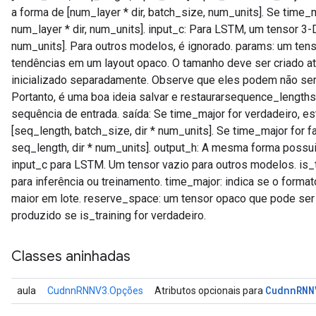
a forma de [num_layer * dir, batch_size, num_units]. Se time_m
num_layer * dir, num_units]. input_c: Para LSTM, um tensor 3-D
num_units]. Para outros modelos, é ignorado. params: um te
tendências em um layout opaco. O tamanho deve ser criado
inicializado separadamente. Observe que eles podem não ser
Portanto, é uma boa ideia salvar e restaurarsequence_length
sequência de entrada. saída: Se time_major for verdadeiro, e
[seq_length, batch_size, dir * num_units]. Se time_major for f
seq_length, dir * num_units]. output_h: A mesma forma possu
input_c para LSTM. Um tensor vazio para outros modelos. is_t
para inferência ou treinamento. time_major: indica se o form
maior em lote. reserve_space: um tensor opaco que pode ser
produzido se is_training for verdadeiro.
Classes aninhadas
Cudnn
RNN
aula
CudnnRNNV3.Opções
Atributos opcionais para