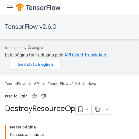
TensorFlow v2.6.0
Esta página foi traduzida pela
API Cloud Translation
.
TensorFlow
API
TensorFlow v2.6.0
Java
Isso foi útil?
Destroy
Resource
Op
Nesta página
Classes aninhadas