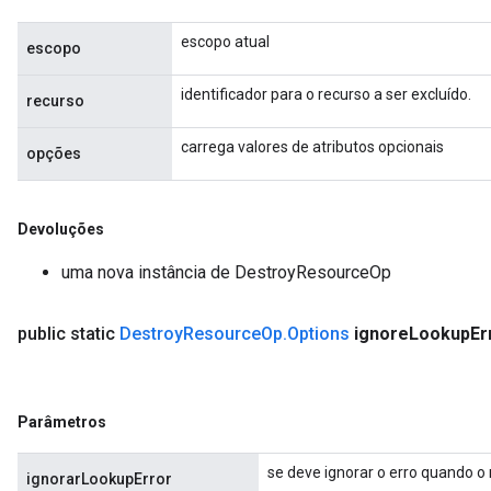
escopo atual
escopo
identificador para o recurso a ser excluído.
recurso
carrega valores de atributos opcionais
opções
Devoluções
uma nova instância de DestroyResourceOp
public static
Destroy
Resource
Op
.
Options
ignore
Lookup
Er
Parâmetros
se deve ignorar o erro quando o 
ignorarLookupError