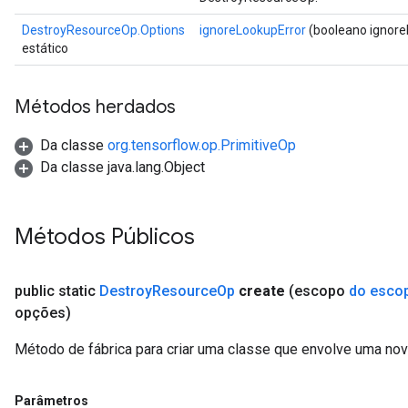
Batch
DestroyResourceOp.Options
ignoreLookupError
(booleano ignore
estático
atch
Métodos herdados
Da classe
org.tensorflow.op.PrimitiveOp
Da classe java.lang.Object
Métodos Públicos
public static
Destroy
Resource
Op
create
(escopo
do esco
opções)
Método de fábrica para criar uma classe que envolve uma n
Parâmetros