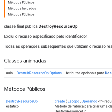
Métodos Públicos
Métodos herdados
Métodos Públicos
classe final pública
DestroyResourceOp
Exclui o recurso especificado pelo identificador.
Todas as operações subsequentes que utilizam o recurso res
Classes aninhadas
Des
aula
DestruirResourceOp.Options
Atributos opcionais para
Métodos Públicos
DestroyResourceOp
create
(
Escopo
,
Operando
<?> recu
estático
Método de fábrica para criar uma c
DestroyResourceOp.