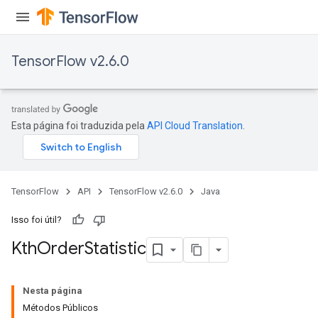
TensorFlow v2.6.0
Esta página foi traduzida pela
API Cloud Translation
.
TensorFlow
API
TensorFlow v2.6.0
Java
Isso foi útil?
Kth
Order
Statistic
Nesta página
Métodos Públicos