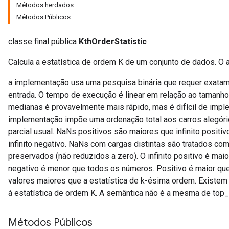
Métodos herdados
Métodos Públicos
classe final pública
KthOrderStatistic
Calcula a estatística de ordem K de um conjunto de dados. O a
sGradAccumDebug
a implementação usa uma pesquisa binária que requer exat
rs
entrada. O tempo de execução é linear em relação ao tamanho
ersGradAccumDebug
medianas é provavelmente mais rápido, mas é difícil de impl
rs
implementação impõe uma ordenação total aos carros alegór
ersGradAccumDebug
parcial usual. NaNs positivos são maiores que infinito posit
Parameters
infinito negativo. NaNs com cargas distintas são tratados c
preservados (não reduzidos a zero). O infinito positivo é maio
GradAccumDebug
negativo é menor que todos os números. Positivo é maior qu
rParameters
valores maiores que a estatística de k-ésima ordem. Existem
torParametersGradAccumDebug
à estatística de ordem K. A semântica não é a mesma de top
Parameters
ters
Métodos Públicos
tersGradAccumDebug