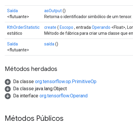
arameters
ParametersGradAccumDebug
Saída
asOutput
()
meters
<flutuante>
Retorna o identificador simbólico de um tensor.
ametersGradAccumDebug
KthOrderStatistic
create
(
Escopo
, entrada
Operando
<Float>, Lo
rs
estático
Método de fábrica para criar uma classe que e
ersGradAccumDebug
Saída
saída
()
tDescentParameters
<flutuante>
ntDescentParametersGradAccumDebug
Métodos herdados
Da classe
org.tensorflow.op.PrimitiveOp
Da classe java.lang.Object
Da interface
org.tensorflow.Operand
Métodos Públicos