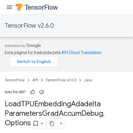
TensorFlow v2.6.0
Esta página foi traduzida pela
API Cloud Translation
.
TensorFlow
API
TensorFlow v2.6.0
Java
Isso foi útil?
Load
TPUEmbedding
Adadelta
sGradAccumDebug
Parameters
Grad
Accum
Debug
.
rs
ersGradAccumDebug
Options