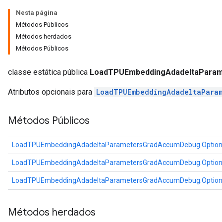
rs
Nesta página
ersGradAccumDebug
Métodos Públicos
Parameters
Métodos herdados
Métodos Públicos
GradAccumDebug
rParameters
classe estática pública
LoadTPUEmbeddingAdadeltaParam
torParametersGradAccumDebug
Atributos opcionais para
LoadTPUEmbeddingAdadeltaPara
Parameters
ters
Métodos Públicos
tersGradAccumDebug
arameters
ParametersGradAccumDebug
LoadTPUEmbeddingAdadeltaParametersGradAccumDebug.Optio
meters
LoadTPUEmbeddingAdadeltaParametersGradAccumDebug.Optio
ametersGradAccumDebug
rs
LoadTPUEmbeddingAdadeltaParametersGradAccumDebug.Optio
ersGradAccumDebug
tDescentParameters
Métodos herdados
ntDescentParametersGradAccumDebug