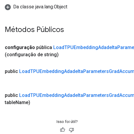
Da classe java.lang.Object
Métodos Públicos
configuração
pública
Load
TPUEmbedding
Adadelta
Parame
(configuração de string)
public
Load
TPUEmbedding
Adadelta
Parameters
Grad
Accu
public
Load
TPUEmbedding
Adadelta
Parameters
Grad
Accu
table
Name)
Isso foi útil?