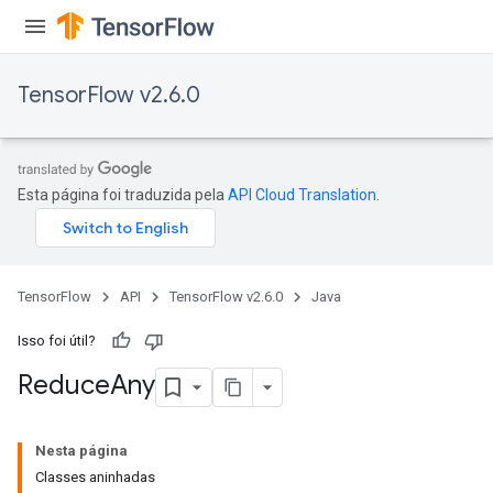
TensorFlow v2.6.0
Esta página foi traduzida pela
API Cloud Translation
.
TensorFlow
API
TensorFlow v2.6.0
Java
Isso foi útil?
Reduce
Any
Nesta página
Classes aninhadas