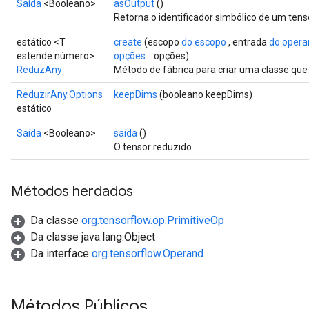
Saída
<Booleano>
asOutput
()
Retorna o identificador simbólico de um tens
estático <T
create
(escopo
do escopo
, entrada
do oper
estende número>
opções...
opções)
ReduzAny
Método de fábrica para criar uma classe q
ReduzirAny.Options
keepDims
(booleano keepDims)
estático
Saída
<Booleano>
saída
()
O tensor reduzido.
Métodos herdados
Da classe
org.tensorflow.op.PrimitiveOp
Da classe java.lang.Object
Da interface
org.tensorflow.Operand
Métodos Públicos