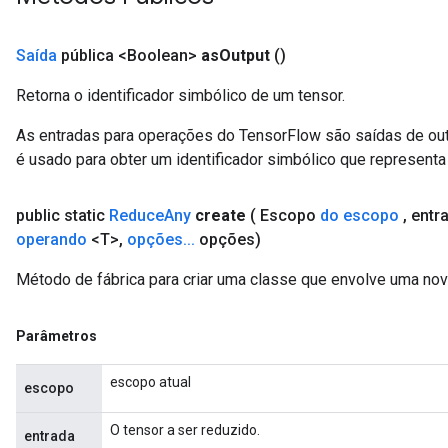
Saída
pública <Boolean>
as
Output
()
Retorna o identificador simbólico de um tensor.
As entradas para operações do TensorFlow são saídas de ou
m
é usado para obter um identificador simbólico que representa 
rs
public static
Reduce
Any
create
( Escopo
do escopo
,
entr
ersGradAccumDebug
operando
<T>
,
opções
.
.
.
opções)
eters
metersGradAccumDebug
Método de fábrica para criar uma classe que envolve uma no
ters
metersGradAccumDebug
Parâmetros
ropParameters
s
escopo atual
escopo
ersGradAccumDebug
atorParameters
O tensor a ser reduzido.
entrada
imatorParametersGradAccumDebug